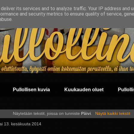
deliver its services and to analyze traffic. Your IP address and 
formance and security metrics to ensure quality of service, gen
abuse.
Pullollisen kuvia
Kuukauden oluet
Pullolli
Näytetään tekstit, joissa on tunniste
Päivi
.
Näytä kaikki tekstit
ai 13. kesäkuuta 2014