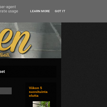
user-agent
erate usage
LEARN MORE
GOT IT
set
Viikon 5
suosituinta
olutta