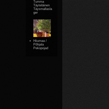
Tumma
Täyteläinen
Täysmallasla
ger
Hiiumaa /
Põhjala
Pekopojad