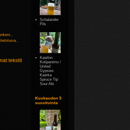
Schalander
Pils
onkero
,
,
tietoturva
,
Kaarlon
t tekstit
Kotipanimo /
United
Gypsies
Kaerka
Spruce Tip
Sour Ale
Kuukauden 5
suosituinta