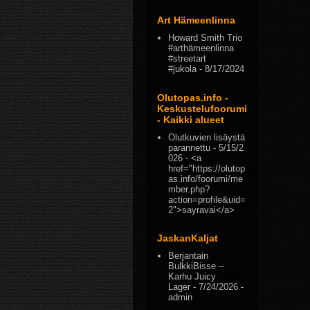
Art Hämeenlinna
Howard Smith Trio
#arthämeenlinna
#streetart
#jukola
- 8/17/2024
Olutopas.info -
Keskustelufoorumi
- Kaikki alueet
Olutkuvien lisäystä
parannettu
- 5/15/2
026
- <a
href="https://olutop
as.info/foorumi/me
mber.php?
action=profile&uid=
2">sayravai</a>
JaskanKaljat
Berjantain
BulkkiBisse –
Karhu Juicy
Lager
- 7/24/2026
-
admin