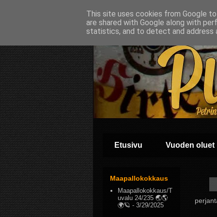
This site uses cookies from Google to 
are shared with Google along with per
statistics, and to detect and address 
Etusivu
Vuoden oluet
Maapallokokkaus
Maapallokokkaus/T
uvalu 24/235 🌏🌎
perjant
🌍🪐
- 3/29/2025