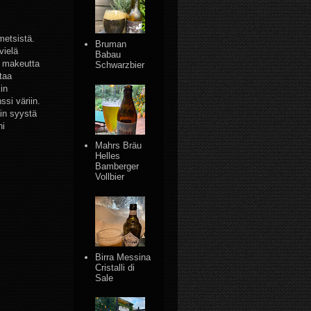
metsistä.
Bruman
vielä
Babau
ä makeutta
Schwarzbier
taa
in
si väriin.
ain syystä
ni
Mahrs Bräu
Helles
Bamberger
Vollbier
Birra Messina
Cristalli di
Sale