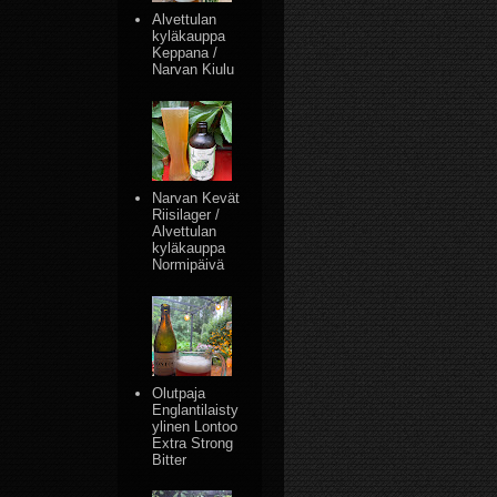
Alvettulan
kyläkauppa
Keppana /
Narvan Kiulu
Narvan Kevät
Riisilager /
Alvettulan
kyläkauppa
Normipäivä
Olutpaja
Englantilaisty
ylinen Lontoo
Extra Strong
Bitter