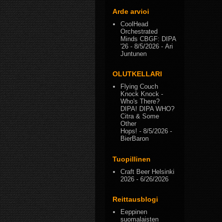
Arde arvioi
CoolHead
Orchestrated
Minds CBGF: DIPA
'26
- 8/5/2026
- Ari
Juntunen
OLUTKELLARI
Flying Couch
Knock Knock -
Who's There?
DIPA! DIPA WHO?
Citra & Some
Other
Hops!
- 8/5/2026
-
BierBaron
Tuopillinen
Craft Beer Helsinki
2026
- 6/26/2026
Reittausblogi
Eeppinen
suomalaisten