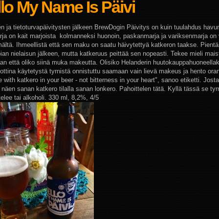
lo My Name Is Päivi
en ja tietoturvapäivitysten jälkeen BrewDogin Päivitys on kuin tuulahdus havu
rja on kait marjoista kolmanneksi huonoin, paskanmarja ja variksenmarja on 
ltä. Ihmeellistä että sen maku on saatu häivytettyä katkeron taakse. Pient
pian nielaisun jälkeen, mutta katkeruus peittää sen nopeasti. Tekee mieli mais
an että oliko siinä muka makeutta. Olisiko Helanderin huutokauppahuoneellak
ttina käytetystä tyrnistä onnistuttu saamaan vain lievä makeus ja hento orans
fe with katkero in your beer - not bitterness in your heart", sanoo etiketti. Jost
 näen sanan katkero tilalla sanan lonkero. Pahoittelen tätä. Kyllä tässä se tyr
elee tai alkoholi. 330 ml, 8,2%, 4/5