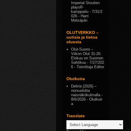
Imperial Stoutien
playoff-
kamppailu
- 7/31/2
026
- Harri
Metsäjoki
OLUTVERKKO –
uutisia ja tietoa
oluesta
Olut-Suomi –
Viikon Olut 31-26:
Elokuu on Suomen
Sahtikuu
- 7/27/202
6
- Toimittaja Editor
Olutkoira
Deliria (2026) –
norsuolutta
naisnäkökulmalla
-
8/6/2026
- Olutkoir
a
Translate