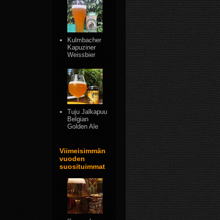
Kulmbacher
Kapuziner
Weissbier
Tuju Jalkapuu
Belgian
Golden Ale
Viimeisimmän
vuoden
suosituimmat