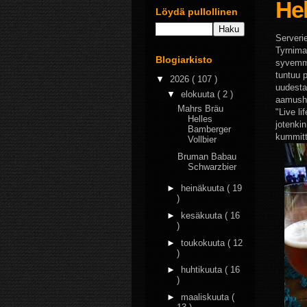
Hel
Löydä pullollinen
Serveri
Tyrnima
Blogiarkisto
syvemmä
tuntuu 
▼
2026
( 107 )
uudesta
▼
elokuuta
( 2 )
aamusho
Mahrs Bräu
"Live li
Helles
jotenkin
Bamberger
kummitt
Vollbier
Bruman Babau
Schwarzbier
►
heinäkuuta
( 19
)
►
kesäkuuta
( 16
)
►
toukokuuta
( 12
)
►
huhtikuuta
( 16
)
►
maaliskuuta
(