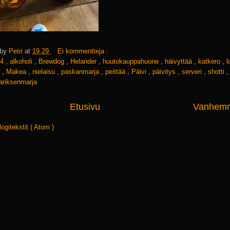
 by
Petri
at
19.29
Ei kommentteja :
4
,
alkoholi
,
Brewdog
,
Helander
,
huutokauppahuone
,
häivyttää
,
katkero
,
l
a
,
Makea
,
nielaisu
,
paskanmarja
,
peittää
,
Päivi
,
päivitys
,
serveri
,
shotti
ariksenmarja
Etusivu
Vanhemma
logitekstit ( Atom )