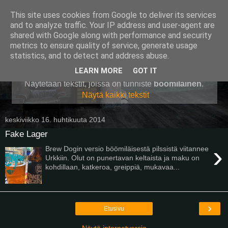
This site uses cookies from Google to deliver its services
Pullollinen
and to analyze traffic. Your IP address and user-agent are
shared with Google along with performance and security
metrics to ensure quality of service, generate usage
statistics, and to detect and address abuse.
▼
LEARN MORE
GOT IT
Näytetään tekstit, joissa on tunniste
böömiläinen
.
Näytä kaikki tekstit
keskiviikko 16. huhtikuuta 2014
Fake Lager
›
Brew Dogin versio böömiläisestä pilssistä viitannee
Urkkiin. Olut on punertavan keltaista ja maku on
kohdillaan, katkeroa, greippiä, mukavaa...
›
Etusivu
Näytä internetversio