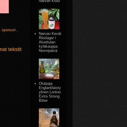
Narvan Kiulu
,
sponsori
,
Narvan Kevät
Riisilager /
Alvettulan
kyläkauppa
t tekstit
Normipäivä
Olutpaja
Englantilaisty
ylinen Lontoo
Extra Strong
Bitter