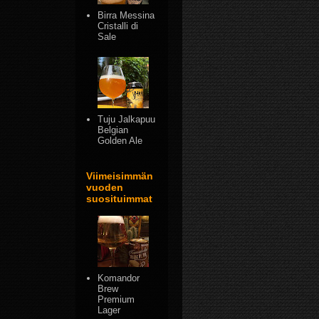
Birra Messina
Cristalli di
Sale
Tuju Jalkapuu
Belgian
Golden Ale
Viimeisimmän
vuoden
suosituimmat
Komandor
Brew
Premium
Lager