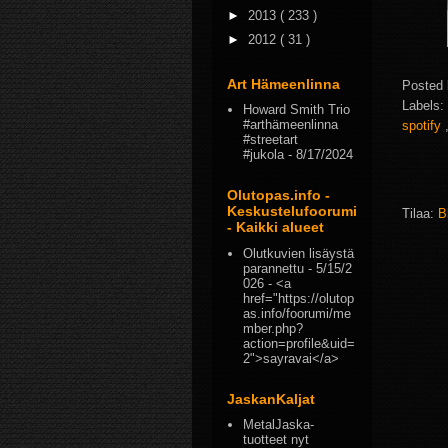
►
2013
( 233 )
►
2012
( 31 )
Art Hämeenlinna
Posted
Labels:
Howard Smith Trio
#arthämeenlinna
spotify
#streetart
#jukola
- 8/17/2024
Olutopas.info -
Keskustelufoorumi
Tilaa:
B
- Kaikki alueet
Olutkuvien lisäystä
parannettu
- 5/15/2
026
- <a
href="https://olutop
as.info/foorumi/me
mber.php?
action=profile&uid=
2">sayravai</a>
JaskanKaljat
MetalJaska-
tuotteet nyt