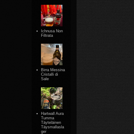
Ichnusa Non
Filtrata
Birra Messina
Cristalli di
Sale
Hartwall Aura
Tumma
Täyteläinen
Täysmallasla
ger