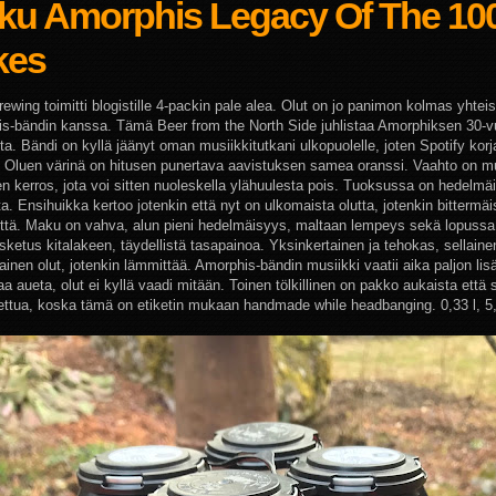
ku Amorphis Legacy Of The 10
kes
wing toimitti blogistille 4-packin pale alea. Olut on jo panimon kolmas yhteis
s-bändin kanssa. Tämä Beer from the North Side juhlistaa Amorphiksen 30-v
ta. Bändi on kyllä jäänyt oman musiikkitutkani ulkopuolelle, joten Spotify kor
. Oluen värinä on hitusen punertava aavistuksen samea oranssi. Vaahto on 
en kerros, jota voi sitten nuoleskella ylähuulesta pois. Tuoksussa on hedelmä
. Ensihuikka kertoo jotenkin että nyt on ulkomaista olutta, jotenkin bittermäi
tä. Maku on vahva, alun pieni hedelmäisyys, maltaan lempeys sekä lopussa
osketus kitalakeen, täydellistä tasapainoa. Yksinkertainen ja tehokas, sellain
ainen olut, jotenkin lämmittää. Amorphis-bändin musiikki vaatii aika paljon li
aa aueta, olut ei kyllä vaadi mitään. Toinen tölkillinen on pakko aukaista että
ettua, koska tämä on etiketin mukaan handmade while headbanging. 0,33 l, 5