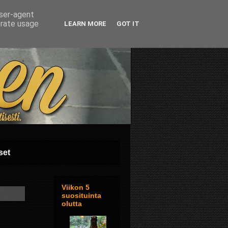
user-agent
erate usage
LEARN MORE
GOT IT
set
Viikon 5
suosituinta
olutta