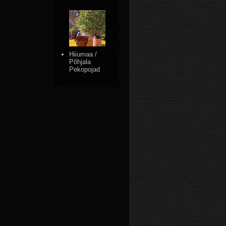
Hiiumaa /
Põhjala
Pekopojad