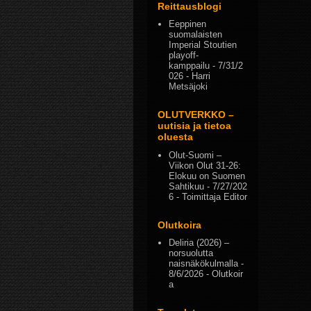
Reittausblogi
Eeppinen
suomalaisten
Imperial Stoutien
playoff-
kamppailu
- 7/31/2
026
- Harri
Metsäjoki
OLUTVERKKO –
uutisia ja tietoa
oluesta
Olut-Suomi –
Viikon Olut 31-26:
Elokuu on Suomen
Sahtikuu
- 7/27/202
6
- Toimittaja Editor
Olutkoira
Deliria (2026) –
norsuolutta
naisnäkökulmalla
-
8/6/2026
- Olutkoir
a