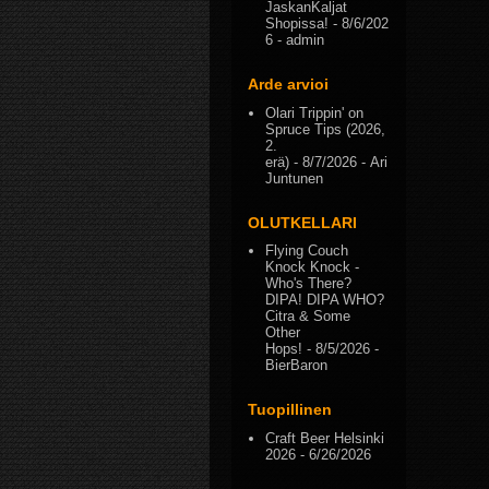
JaskanKaljat
Shopissa!
- 8/6/202
6
- admin
Arde arvioi
Olari Trippin' on
Spruce Tips (2026,
2.
erä)
- 8/7/2026
- Ari
Juntunen
OLUTKELLARI
Flying Couch
Knock Knock -
Who's There?
DIPA! DIPA WHO?
Citra & Some
Other
Hops!
- 8/5/2026
-
BierBaron
Tuopillinen
Craft Beer Helsinki
2026
- 6/26/2026