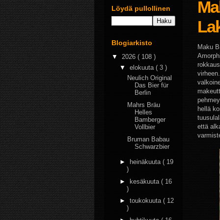
Ma
Löydä pullollinen
La
Blogiarkisto
Maku Bre
Amorphi
▼
2026
( 108 )
rokkaus
▼
elokuuta
( 3 )
virheen
Neulich Original
valkoin
Das Bier für
makeutta
Berlin
pehmeyt
Mahrs Bräu
hellä k
Helles
tuusulal
Bamberger
että alk
Vollbier
varmist
Bruman Babau
Schwarzbier
►
heinäkuuta
( 19
)
►
kesäkuuta
( 16
)
►
toukokuuta
( 12
)