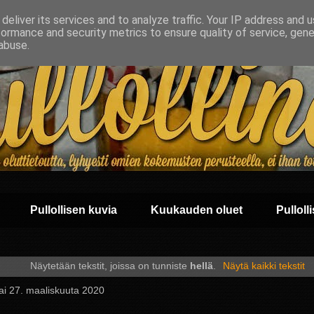
deliver its services and to analyze traffic. Your IP address and 
formance and security metrics to ensure quality of service, gen
abuse.
Pullollisen kuvia
Kuukauden oluet
Pullolli
Näytetään tekstit, joissa on tunniste
hellä
.
Näytä kaikki tekstit
ai 27. maaliskuuta 2020