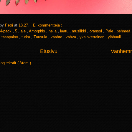
 by
Petri
at
18.27
Ei kommentteja :
4-pack
,
5
,
ale
,
Amorphis
,
hellä
,
laatu
,
musiikki
,
oranssi
,
Pale
,
pehmeä
,
tasapaino
,
tutka
,
Tuusula
,
vaahto
,
vahva
,
yksinkertainen
,
ylähuuli
Etusivu
Vanhemma
logitekstit ( Atom )