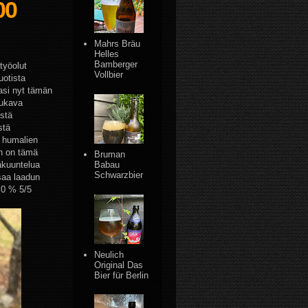
00
Mahrs Bräu
Helles
Bamberger
työolut
Vollbier
uotista
jasi nyt tämän
mukava
istä
stä
 humalien
en on tämä
Bruman
säkuuntelua
Babau
Schwarzbier
 saa laadun
,0 % 5/5
Neulich
Original Das
Bier für Berlin