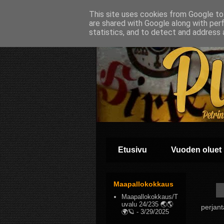
This site uses cookies from Google to 
are shared with Google along with per
statistics, and to detect and address 
Etusivu
Vuoden oluet
Maapallokokkaus
Maapallokokkaus/T
uvalu 24/235 🌏🌎
perjant
🌍🪐
- 3/29/2025