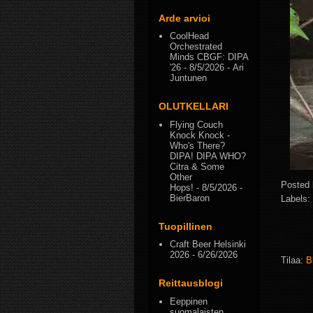
Arde arvioi
CoolHead
Orchestrated
Minds CBGF: DIPA
'26
- 8/5/2026
- Ari
Juntunen
OLUTKELLARI
Flying Couch
Knock Knock -
Who's There?
DIPA! DIPA WHO?
Citra & Some
Other
Posted
Hops!
- 8/5/2026
-
BierBaron
Labels:
Tuopillinen
Craft Beer Helsinki
2026
- 6/26/2026
Tilaa:
B
Reittausblogi
Eeppinen
suomalaisten