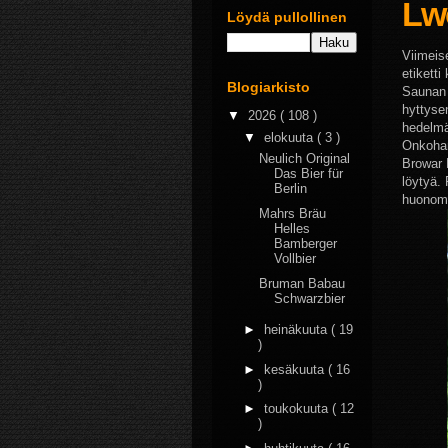
Lw
Löydä pullollinen
Viimeis
etiketti
Blogiarkisto
Saunan 
hyttyse
▼
2026
( 108 )
hedelmä
▼
elokuuta
( 3 )
Onkohan
Neulich Original
Browar L
Das Bier für
löytyä.
Berlin
huonomm
Mahrs Bräu
Helles
Bamberger
Vollbier
Bruman Babau
Schwarzbier
►
heinäkuuta
( 19
)
►
kesäkuuta
( 16
)
►
toukokuuta
( 12
)