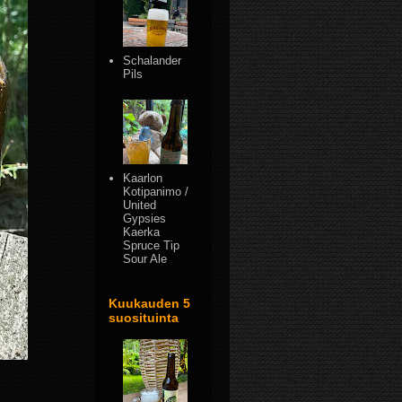
Schalander
Pils
Kaarlon
Kotipanimo /
United
Gypsies
Kaerka
Spruce Tip
Sour Ale
Kuukauden 5
suosituinta