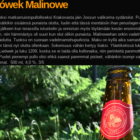
ówek Malinowe
eksi matkamuistopullolliseksi Krakovasta jäin Jossun valikoima sydänolut. P
 kätkikin sisäänsä punaista olutta, luulin että tässä mentäisiin ihan peruslager
jälkeen kun terassilla istuskelin ja onnistuin myös löytämään kesän ensimm
n, niin hämmästys oli suuri kun olut olikin punaista. Malinowehan onkin vad
olutta. Tuoksu on suoraan vadelmamehupurkista. Maku on kyllä aika samast
 tämä nyt olutta ollenkaan. Sokerisuus vähän kertyy liiaksi. Yläetiketissä lu
wówek ja luku 1209, koska se ei taida olla kellonaika, niin perinteitä panimolt
 Puolet pienempi pullo olisi ehkä saanut paremmat pisteet, vähänkin isompi 
at. 500 ml, 4,0 %, 3/5