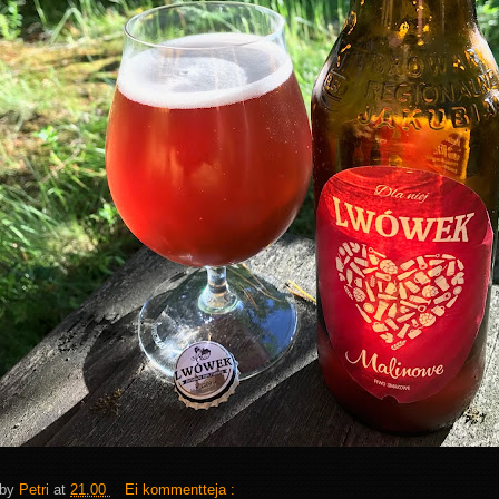
 by
Petri
at
21.00
Ei kommentteja :