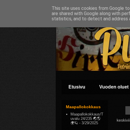
This site uses cookies from Google to 
are shared with Google along with per
statistics, and to detect and address 
Etusivu
Vuoden oluet
Maapallokokkaus
Maapallokokkaus/T
uvalu 24/235 🌏🌎
keskivi
🌍🪐
- 3/29/2025