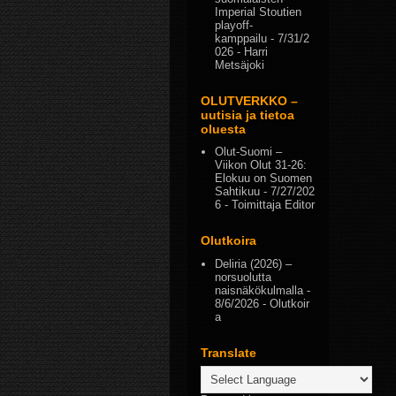
Imperial Stoutien
playoff-
kamppailu
- 7/31/2
026
- Harri
Metsäjoki
OLUTVERKKO –
uutisia ja tietoa
oluesta
Olut-Suomi –
Viikon Olut 31-26:
Elokuu on Suomen
Sahtikuu
- 7/27/202
6
- Toimittaja Editor
Olutkoira
Deliria (2026) –
norsuolutta
naisnäkökulmalla
-
8/6/2026
- Olutkoir
a
Translate