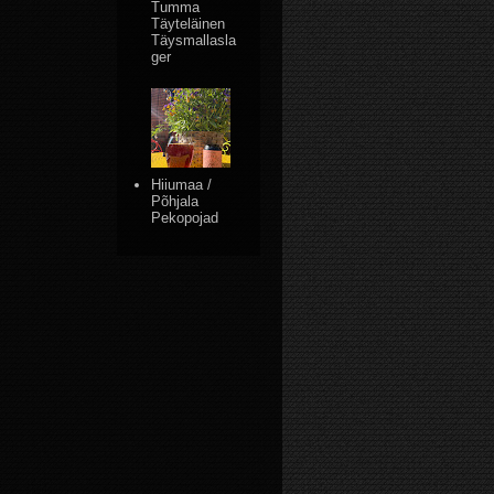
Tumma
Täyteläinen
Täysmallasla
ger
Hiiumaa /
Põhjala
Pekopojad