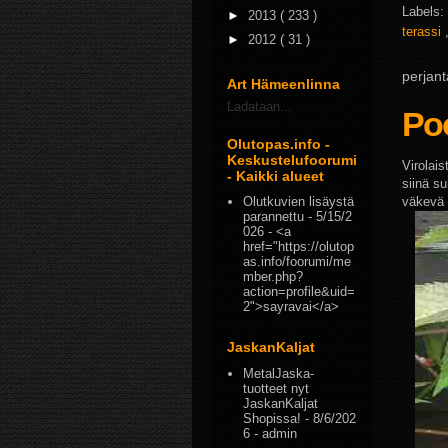
Labels:
►
2013
( 233 )
terassi
►
2012
( 31 )
perjant
Art Hämeenlinna
Ladataan...
Po
Olutopas.info -
Keskustelufoorumi
Virolais
- Kaikki alueet
siinä s
Olutkuvien lisäystä
väkevä v
parannettu
- 5/15/2
026
- <a
href="https://olutop
as.info/foorumi/me
mber.php?
action=profile&uid=
2">sayravai</a>
JaskanKaljat
MetalJaska-
tuotteet nyt
JaskanKaljat
Shopissa!
- 8/6/202
6
- admin