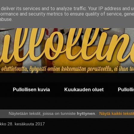
deliver its services and to analyze traffic. Your IP address and 
formance and security metrics to ensure quality of service, gen
abuse.
Pullollisen kuvia
Kuukauden oluet
Pullolli
Näytetään tekstit, joissa on tunniste
hyttynen
.
Näytä kaikki teksti
ikko 28. kesäkuuta 2017