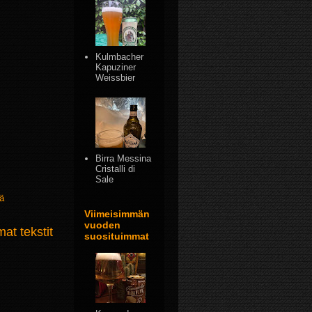
Kulmbacher
Kapuziner
Weissbier
Birra Messina
Cristalli di
Sale
ä
Viimeisimmän
vuoden
t tekstit
suosituimmat