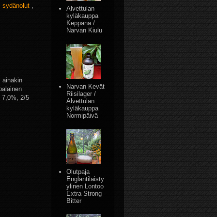
,
sydänolut
,
Alvettulan
kyläkauppa
Keppana /
Narvan Kiulu
i ainakin
Narvan Kevät
palainen
Riisilager /
, 7,0%, 2/5
Alvettulan
kyläkauppa
Normipäivä
Olutpaja
Englantilaisty
ylinen Lontoo
Extra Strong
Bitter