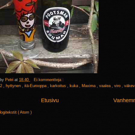
 by
Petri
at
18.40
Ei kommentteja :
2
,
hyttynen
,
itä-Eurooppa
,
karkoitus
,
kuka
,
Maxima
,
vaalea
,
viro
,
väkev
Etusivu
Vanhemma
logitekstit ( Atom )