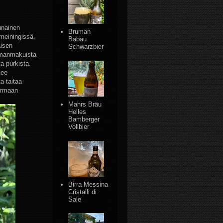
unainen
Bruman
-meiningissä.
Babau
äisen
Schwarzbier
elmanmakuista
a purkista.
kee
a taitaa
varmaan
Mahrs Bräu
Helles
Bamberger
Vollbier
Birra Messina
Cristalli di
Sale