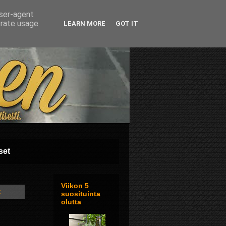
user-agent
erate usage
LEARN MORE
GOT IT
set
Viikon 5
t
suosituinta
olutta