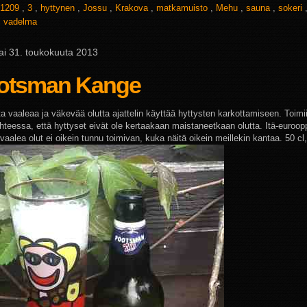
1209
,
3
,
hyttynen
,
Jossu
,
Krakova
,
matkamuisto
,
Mehu
,
sauna
,
sokeri
,
vadelma
ai 31. toukokuuta 2013
otsman Kange
ta vaaleaa ja väkevää olutta ajattelin käyttää hyttysten karkottamiseen. Toimi
uhteessa, että hyttyset eivät ole kertaakaan maistaneetkaan olutta. Itä-euroop
aalea olut ei oikein tunnu toimivan, kuka näitä oikein meillekin kantaa. 50 cl