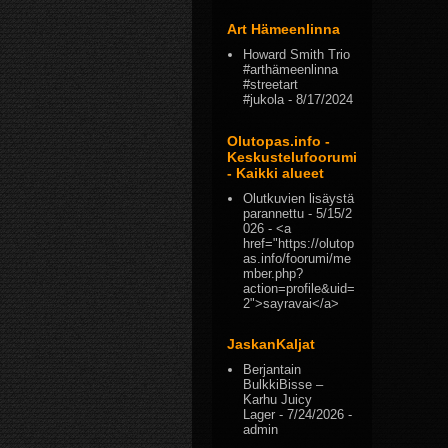
Art Hämeenlinna
Howard Smith Trio
#arthämeenlinna
#streetart
#jukola
- 8/17/2024
Olutopas.info -
Keskustelufoorumi
- Kaikki alueet
Olutkuvien lisäystä
parannettu
- 5/15/2
026
- <a
href="https://olutop
as.info/foorumi/me
mber.php?
action=profile&uid=
2">sayravai</a>
JaskanKaljat
Berjantain
BulkkiBisse –
Karhu Juicy
Lager
- 7/24/2026
-
admin