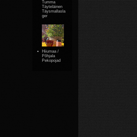
Tumma
Täyteläinen
Täysmallasla
ger
Hiiumaa /
Põhjala
Pekopojad