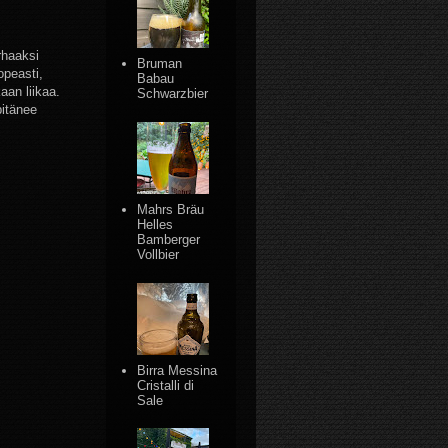
rhaaksi
Bruman
opeasti,
Babau
aan liikaa.
Schwarzbier
pitänee
Mahrs Bräu
Helles
Bamberger
Vollbier
Birra Messina
Cristalli di
Sale