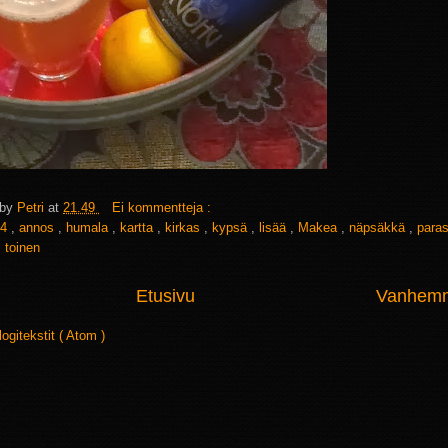
 by
Petri
at
21.49
Ei kommentteja :
4
,
annos
,
humala
,
kartta
,
kirkas
,
kypsä
,
lisää
,
Makea
,
näpsäkkä
,
para
,
toinen
Etusivu
Vanhemma
logitekstit ( Atom )