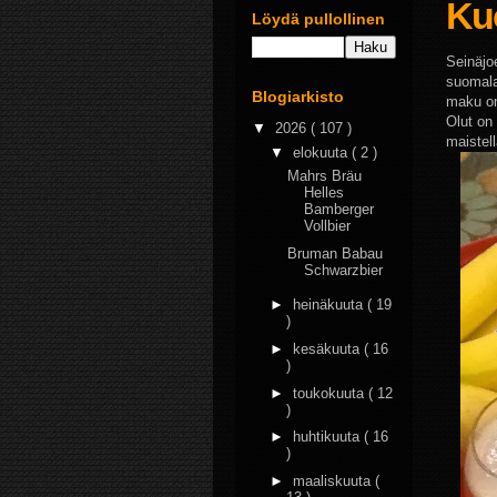
Kuo
Löydä pullollinen
Seinäjo
suomala
Blogiarkisto
maku on
Olut on
▼
2026
( 107 )
maistell
▼
elokuuta
( 2 )
Mahrs Bräu
Helles
Bamberger
Vollbier
Bruman Babau
Schwarzbier
►
heinäkuuta
( 19
)
►
kesäkuuta
( 16
)
►
toukokuuta
( 12
)
►
huhtikuuta
( 16
)
►
maaliskuuta
(