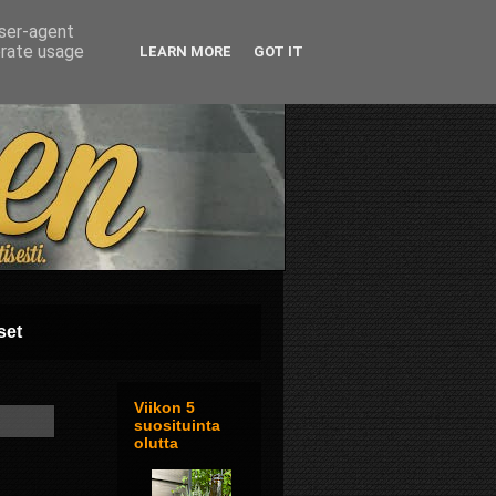
user-agent
erate usage
LEARN MORE
GOT IT
set
Viikon 5
suosituinta
olutta