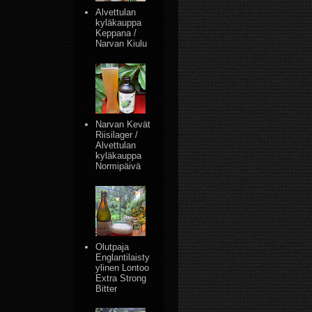
Alvettulan
kyläkauppa
Keppana /
Narvan Kiulu
Narvan Kevät
Riisilager /
Alvettulan
kyläkauppa
Normipäivä
Olutpaja
Englantilaisty
ylinen Lontoo
Extra Strong
Bitter