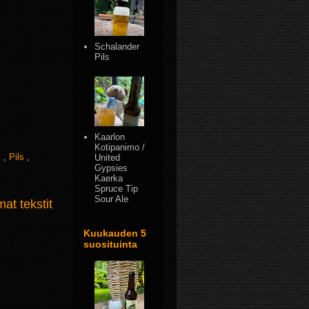
Schalander
Pils
Kaarlon
Kotipanimo /
s
,
Pils
,
United
Gypsies
Kaerka
Spruce Tip
Sour Ale
t tekstit
Kuukauden 5
suosituinta