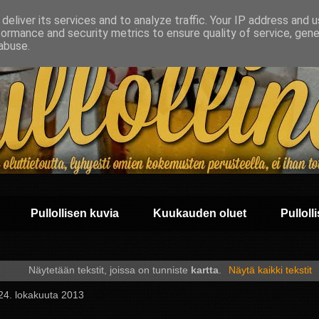
deliver its services and to analyze traffic. Your IP address and 
formance and security metrics to ensure quality of service, gen
abuse.
Pullollisen kuvia
Kuukauden oluet
Pullolli
Näytetään tekstit, joissa on tunniste
kartta
.
Näytä kaikki tekstit
 24. lokakuuta 2013