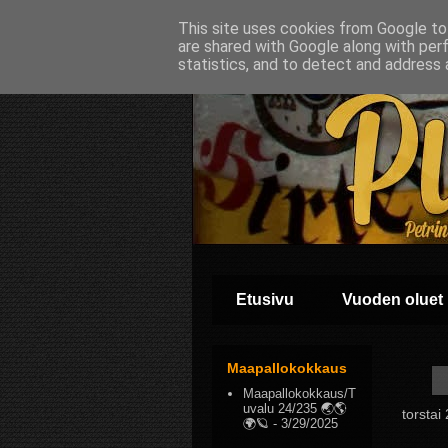
This site uses cookies from Google to 
are shared with Google along with per
statistics, and to detect and address 
Etusivu
Vuoden oluet
Maapallokokkaus
Maapallokokkaus/T
uvalu 24/235 🌏🌎
torstai
🌍🪐
- 3/29/2025