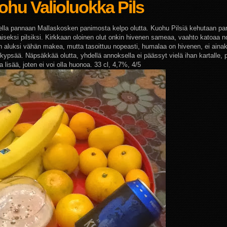
hu Valioluokka Pils
ella pannaan Mallaskosken panimosta kelpo olutta. Kuohu Pilsiä kehutaan pa
iseksi pilsiksi. Kirkkaan oloinen olut onkin hivenen sameaa, vaahto katoaa n
 aluksi vähän makea, mutta tasoittuu nopeasti, humalaa on hivenen, ei ainak
 kypsää. Näpsäkkää olutta, yhdellä annoksella ei päässyt vielä ihan kartalle, 
a lisää, joten ei voi olla huonoa.
33 cl, 4,7%, 4/5