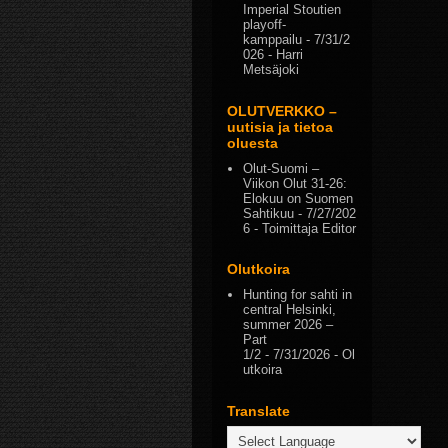
Imperial Stoutien
playoff-
kamppailu
- 7/31/2
026
- Harri
Metsäjoki
OLUTVERKKO –
uutisia ja tietoa
oluesta
Olut-Suomi –
Viikon Olut 31-26:
Elokuu on Suomen
Sahtikuu
- 7/27/202
6
- Toimittaja Editor
Olutkoira
Hunting for sahti in
central Helsinki,
summer 2026 –
Part
1/2
- 7/31/2026
- Ol
utkoira
Translate