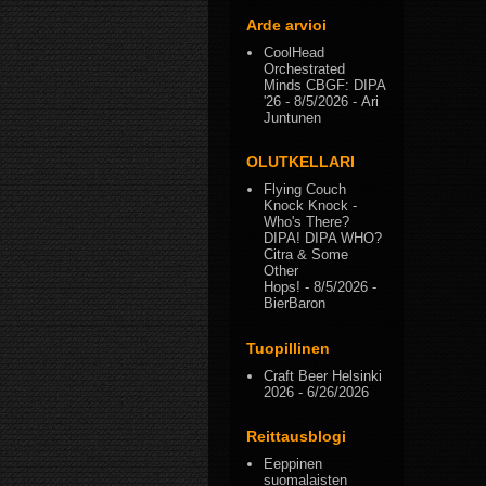
Arde arvioi
CoolHead
Orchestrated
Minds CBGF: DIPA
'26
- 8/5/2026
- Ari
Juntunen
OLUTKELLARI
Flying Couch
Knock Knock -
Who's There?
DIPA! DIPA WHO?
Citra & Some
Other
Hops!
- 8/5/2026
-
BierBaron
Tuopillinen
Craft Beer Helsinki
2026
- 6/26/2026
Reittausblogi
Eeppinen
suomalaisten