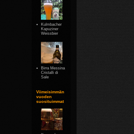
Kulmbacher
Kapuziner
Weissbier
Birra Messina
Cristalli di
Sale
Viimeisimmän
vuoden
suosituimmat