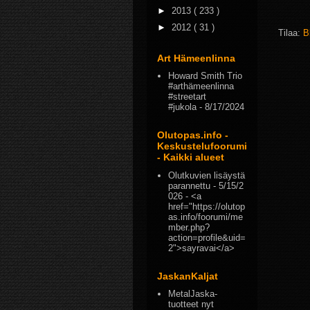
►
2013
( 233 )
►
2012
( 31 )
Tilaa:
B
Art Hämeenlinna
Howard Smith Trio
#arthämeenlinna
#streetart
#jukola
- 8/17/2024
Olutopas.info -
Keskustelufoorumi
- Kaikki alueet
Olutkuvien lisäystä
parannettu
- 5/15/2
026
- <a
href="https://olutop
as.info/foorumi/me
mber.php?
action=profile&uid=
2">sayravai</a>
JaskanKaljat
MetalJaska-
tuotteet nyt