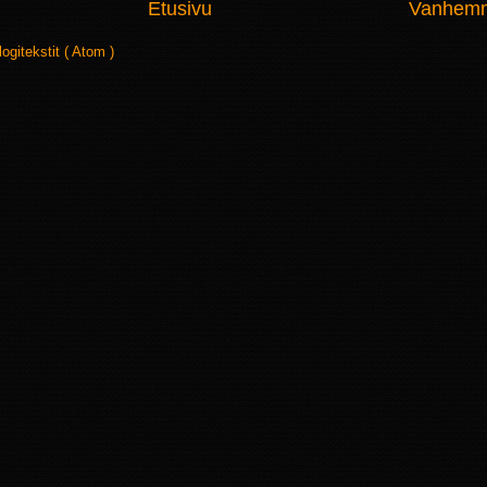
Etusivu
Vanhemma
logitekstit ( Atom )