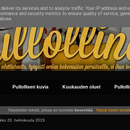
deliver its services and to analyze traffic. Your IP address and 
formance and security metrics to ensure quality of service, gen
abuse.
Pullollisen kuvia
Kuukauden oluet
Pullolli
Näytetään tekstit, joissa on tunniste
keventää
.
Näytä kaikki teksti
ikko 20. helmikuuta 2019