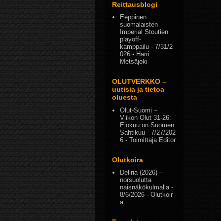
Reittausblogi
Eeppinen
suomalaisten
Imperial Stoutien
playoff-
kamppailu
- 7/31/2
026
- Harri
Metsäjoki
OLUTVERKKO –
uutisia ja tietoa
oluesta
Olut-Suomi –
Viikon Olut 31-26:
Elokuu on Suomen
Sahtikuu
- 7/27/202
6
- Toimittaja Editor
Olutkoira
Deliria (2026) –
norsuolutta
naisnäkökulmalla
-
8/6/2026
- Olutkoir
a