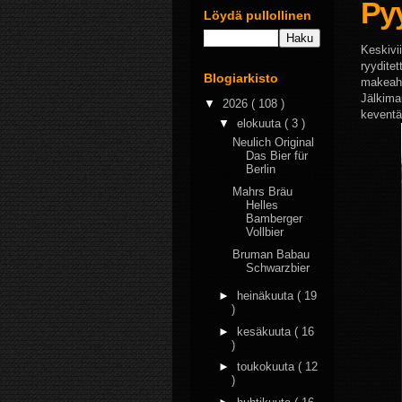
Pyy
Löydä pullollinen
Keskivii
ryydite
Blogiarkisto
makeahk
Jälkima
▼
2026
( 108 )
keventä
▼
elokuuta
( 3 )
Neulich Original
Das Bier für
Berlin
Mahrs Bräu
Helles
Bamberger
Vollbier
Bruman Babau
Schwarzbier
►
heinäkuuta
( 19
)
►
kesäkuuta
( 16
)
►
toukokuuta
( 12
)