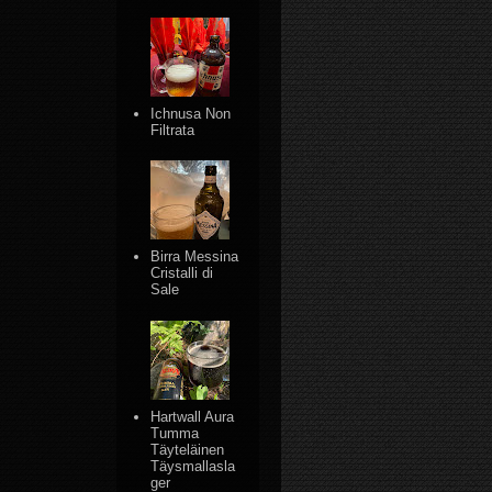
Ichnusa Non
Filtrata
Birra Messina
Cristalli di
Sale
Hartwall Aura
Tumma
Täyteläinen
Täysmallasla
ger