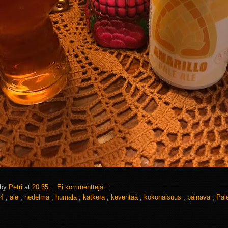
 by
Petri
at
20.35
Ei kommentteja :
4
,
ale
,
hedelmä
,
humala
,
katkera
,
keventää
,
kokonaisuus
,
painava
,
Pal