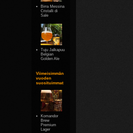
Birra Messina
Cristalli di
Sale
Tuju Jalkapuu
Belgian
Golden Ale
Viimeisimmän
vuoden
suosituimmat
Komandor
Brew
Premium
Lager