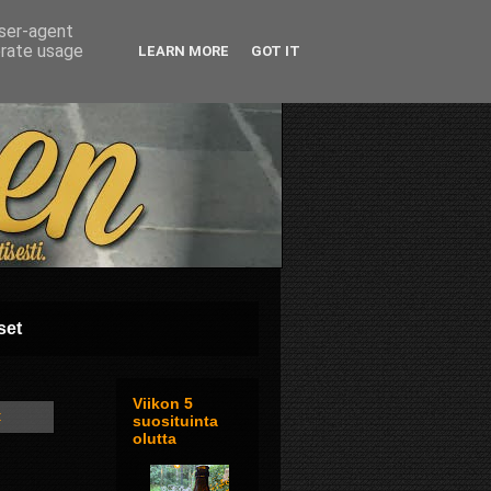
user-agent
erate usage
LEARN MORE
GOT IT
set
Viikon 5
t
suosituinta
olutta