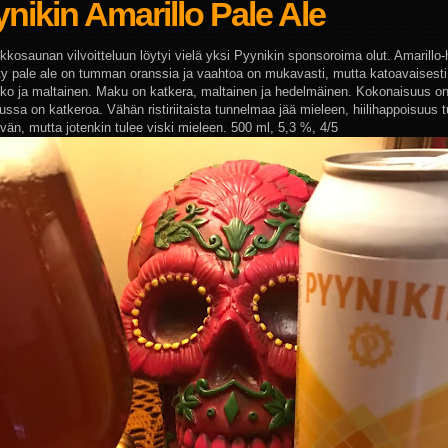
nikin Amarillo Pale Ale
kkosaunan vilvoitteluun löytyi vielä yksi Pyynikin sponsoroima olut. Amarillo
tty pale ale on tumman oranssia ja vaahtoa on mukavasti, mutta katoavaisest
o ja maltainen. Maku on katkera, maltainen ja hedelmäinen. Kokonaisuus on
ussa on katkeroa. Vähän ristiriitaista tunnelmaa jää mieleen, hiilihappoisuus 
vän, mutta jotenkin tulee viski mieleen. 500 ml, 5,3 %, 4/5