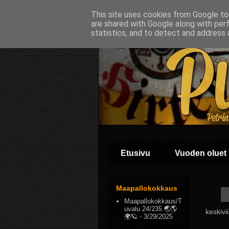
This site uses cookies from Google to 
are shared with Google along with per
statistics, and to detect and address 
Etusivu
Vuoden oluet
Maapallokokkaus
Maapallokokkaus/T
uvalu 24/235 🌏🌎
keskivi
🌍🪐
- 3/29/2025