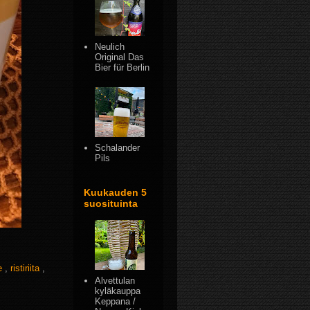
Neulich
Original Das
Bier für Berlin
Schalander
Pils
Kuukauden 5
suosituinta
e
,
ristiriita
,
Alvettulan
kyläkauppa
Keppana /