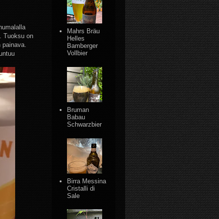
-humalalla
Mahrs Bräu
i. Tuoksu on
Helles
 painava.
Bamberger
Vollbier
tuntuu
Bruman
Babau
Schwarzbier
Birra Messina
Cristalli di
Sale