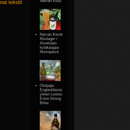
Narvan Kiulu
t tekstit
Narvan Kevät
Riisilager /
Alvettulan
kyläkauppa
Normipäivä
Olutpaja
Englantilaisty
ylinen Lontoo
Extra Strong
Bitter