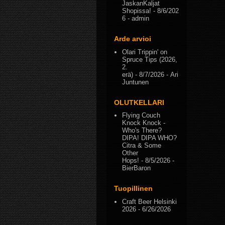
JaskanKaljat
Shopissa!
- 8/6/202
6
- admin
Arde arvioi
Olari Trippin' on
Spruce Tips (2026,
2.
erä)
- 8/7/2026
- Ari
Juntunen
OLUTKELLARI
Flying Couch
Knock Knock -
Who's There?
DIPA! DIPA WHO?
Citra & Some
Other
Hops!
- 8/5/2026
-
BierBaron
Tuopillinen
Craft Beer Helsinki
2026
- 6/26/2026