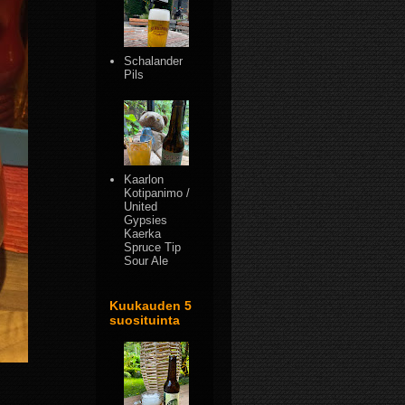
Schalander
Pils
Kaarlon
Kotipanimo /
United
Gypsies
Kaerka
Spruce Tip
Sour Ale
Kuukauden 5
suosituinta