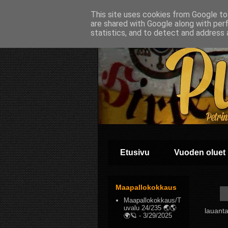
This site uses cookies from Google to 
are shared with Google along with per
statistics, and to detect and address 
Etusivu
Vuoden oluet
Maapallokokkaus
Maapallokokkaus/T
uvalu 24/235 🌏🌎
lauanta
🌍🪐
- 3/29/2025