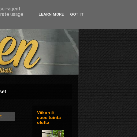
user-agent
erate usage
LEARN MORE
GOT IT
set
Viikon 5
t
suosituinta
olutta