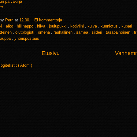
lun päiväkirja
er
 by
Petri
at
12.00
Ei kommentteja :
4
,
alko
,
hiilihappo
,
hiiva
,
joulupukki
,
kotiviini
,
kuiva
,
kunniotus
,
kupari
,
tteinen
,
olutblogisti
,
omena
,
rauhallinen
,
samea
,
siideri
,
tasapainoinen
,
t
kauppa
,
yhteispostaus
Etusivu
Vanhemma
logitekstit ( Atom )