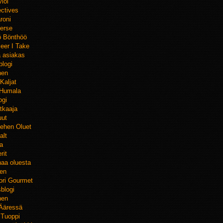
ioi
ctives
roni
erse
ö Bönthöö
eer I Take
 asiakas
logi
nen
Kaljat
 Humala
ogi
tkaaja
uut
ehen Oluet
alt
ra
rit
naa oluesta
nen
ori Gourmet
sblogi
nen
Ääressä
 Tuoppi