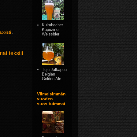
Kulmbacher
Kapuziner
rappisti
,
Weissbier
t tekstit
Tuju Jalkapuu
Belgian
Golden Ale
Viimeisimmän
vuoden
suosituimmat