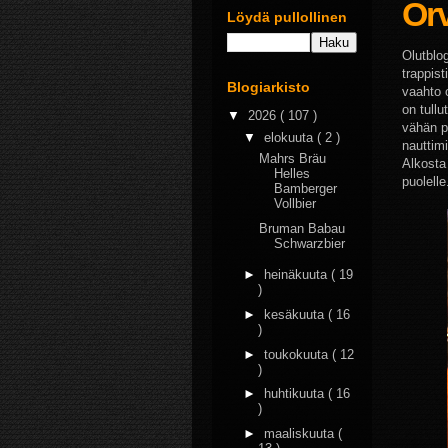
Orv
Löydä pullollinen
Olutblo
trappist
Blogiarkisto
vaahto 
on tull
▼
2026
( 107 )
vähän p
▼
elokuuta
( 2 )
nauttimi
Mahrs Bräu
Alkosta
Helles
puolelle
Bamberger
Vollbier
Bruman Babau
Schwarzbier
►
heinäkuuta
( 19
)
►
kesäkuuta
( 16
)
►
toukokuuta
( 12
)
►
huhtikuuta
( 16
)
►
maaliskuuta
(