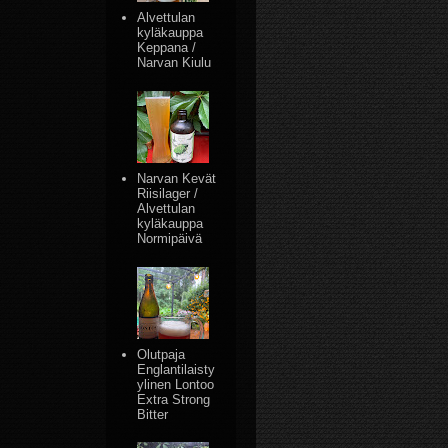
Alvettulan
kyläkauppa
Keppana /
Narvan Kiulu
Narvan Kevät
Riisilager /
Alvettulan
kyläkauppa
Normipäivä
Olutpaja
Englantilaisty
ylinen Lontoo
Extra Strong
Bitter