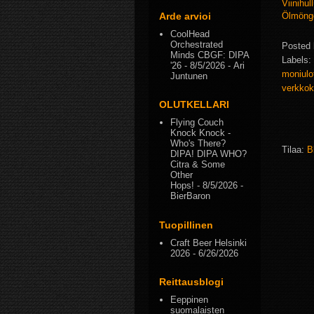
Viinihul
Arde arvioi
Ölmöng
CoolHead
Orchestrated
Posted
Minds CBGF: DIPA
Labels:
'26
- 8/5/2026
- Ari
moniulo
Juntunen
verkko
OLUTKELLARI
Flying Couch
Knock Knock -
Who's There?
Tilaa:
B
DIPA! DIPA WHO?
Citra & Some
Other
Hops!
- 8/5/2026
-
BierBaron
Tuopillinen
Craft Beer Helsinki
2026
- 6/26/2026
Reittausblogi
Eeppinen
suomalaisten