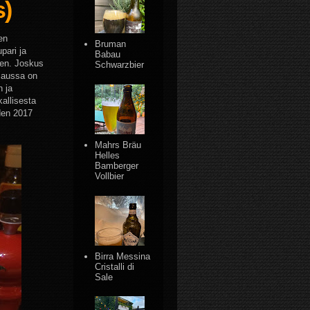
s)
en
Bruman
pari ja
Babau
nen. Joskus
Schwarzbier
imaussa on
n ja
kallisesta
den 2017
Mahrs Bräu
Helles
Bamberger
Vollbier
Birra Messina
Cristalli di
Sale