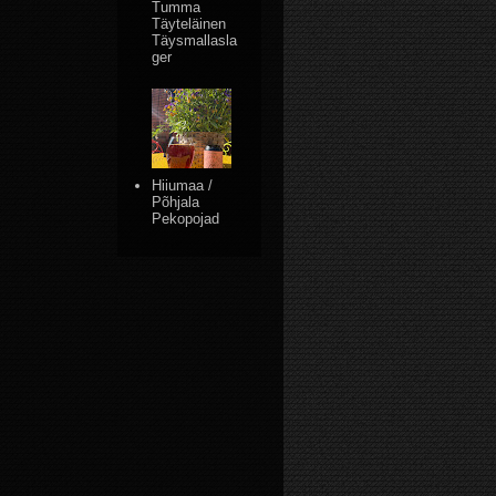
Tumma
Täyteläinen
Täysmallasla
ger
Hiiumaa /
Põhjala
Pekopojad