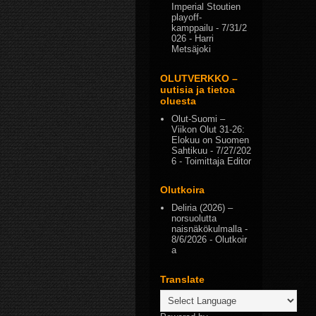
Imperial Stoutien
playoff-
kamppailu
- 7/31/2
026
- Harri
Metsäjoki
OLUTVERKKO –
uutisia ja tietoa
oluesta
Olut-Suomi –
Viikon Olut 31-26:
Elokuu on Suomen
Sahtikuu
- 7/27/202
6
- Toimittaja Editor
Olutkoira
Deliria (2026) –
norsuolutta
naisnäkökulmalla
-
8/6/2026
- Olutkoir
a
Translate