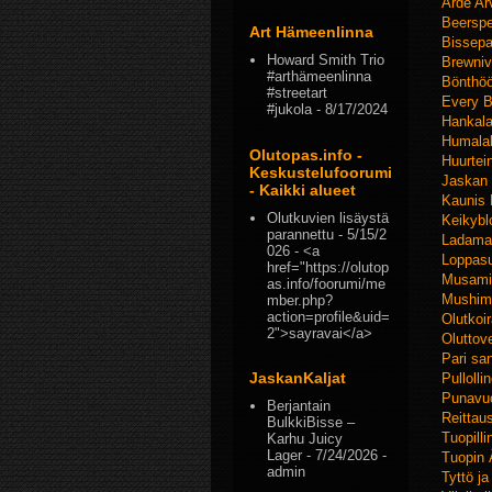
Arde Arv
Beerspe
Art Hämeenlinna
Bissepa
Howard Smith Trio
Brewniv
#arthämeenlinna
Bönthö
#streetart
Every B
#jukola
- 8/17/2024
Hankala
Humalab
Olutopas.info -
Huurtei
Keskustelufoorumi
Jaskan 
- Kaikki alueet
Kaunis
Olutkuvien lisäystä
Keikybl
parannettu
- 5/15/2
Ladama
026
- <a
Loppas
href="https://olutop
Musami
as.info/foorumi/me
Mushim
mber.php?
action=profile&uid=
Olutkoi
2">sayravai</a>
Oluttove
Pari sa
JaskanKaljat
Pullolli
Punavu
Berjantain
Reittau
BulkkiBisse –
Tuopilli
Karhu Juicy
Lager
- 7/24/2026
-
Tuopin 
admin
Tyttö ja