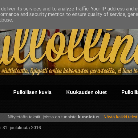
deliver its services and to analyze traffic. Your IP address and 
formance and security metrics to ensure quality of service, gen
abuse.
Pullollisen kuvia
Kuukauden oluet
Pullolli
Näytetään tekstit, joissa on tunniste
kunniotus
.
Näytä kaikki teksti
i 31. joulukuuta 2016