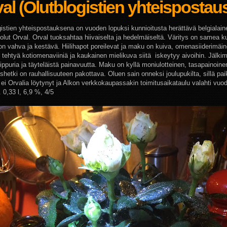
al (Olutblogistien yhteispostau
gistien yhteispostauksena on vuoden lopuksi kunnioitusta herättävä belgialain
iolut Orval. Orval tuoksahtaa hiivaiselta ja hedelmäiseltä. Väritys on samea ku
on vahva ja kestävä. Hiilihapot poreilevat ja maku on kuiva, omenasiiderimäi
ut tehtyä kotiomenaviiniä ja kaukainen mielikuva siitä iskeytyy aivoihin. Jälk
ippuria ja täyteläistä painavuutta. Maku on kyllä moniulotteinen, tasapainoine
shetki on rauhallisuuteen pakottava. Oluen sain onneksi joulupukilta, sillä pai
 ei Orvalia löytynyt ja Alkon verkkokaupassakin toimitusaikataulu valahti vuo
. 0,33 l, 6,9 %, 4/5