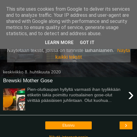
This site uses cookies from Google to deliver its services
Pullollinen
and to analyze traffic. Your IP address and user-agent are
shared with Google along with performance and security
metrics to ensure quality of service, generate usage
statistics, and to detect and address abuse.
▼
LEARN MORE
GOT IT
Näytetään tekstit, joissa on tunniste
laihanlainen
.
Näytä
kaikki tekstit
keskiviikko 8. huhtikuuta 2020
Brewski Mother Gose
›
Pien-olutkaupan hyllyltä varmasti ihan tyylikkään
etiketin takia poimittu ruotsalainen gose-olut
virittää pääsiäisen juhlintaan. Olut kuohua...
›
Etusivu
Näytä internetversio