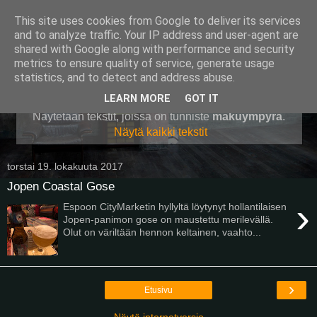
This site uses cookies from Google to deliver its services
Pullollinen
and to analyze traffic. Your IP address and user-agent are
shared with Google along with performance and security
metrics to ensure quality of service, generate usage
statistics, and to detect and address abuse.
▼
LEARN MORE
GOT IT
Näytetään tekstit, joissa on tunniste
makuympyrä
.
Näytä kaikki tekstit
torstai 19. lokakuuta 2017
Jopen Coastal Gose
›
Espoon CityMarketin hyllyltä löytynyt hollantilaisen
Jopen-panimon gose on maustettu merilevällä.
Olut on väriltään hennon keltainen, vaahto...
›
Etusivu
Näytä internetversio