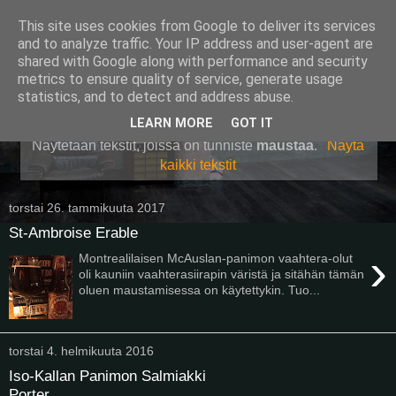
This site uses cookies from Google to deliver its services
Pullollinen
and to analyze traffic. Your IP address and user-agent are
shared with Google along with performance and security
metrics to ensure quality of service, generate usage
statistics, and to detect and address abuse.
▼
LEARN MORE
GOT IT
Näytetään tekstit, joissa on tunniste
maustaa
.
Näytä
kaikki tekstit
torstai 26. tammikuuta 2017
St-Ambroise Erable
›
Montrealilaisen McAuslan-panimon vaahtera-olut
oli kauniin vaahterasiirapin väristä ja sitähän tämän
oluen maustamisessa on käytettykin. Tuo...
torstai 4. helmikuuta 2016
Iso-Kallan Panimon Salmiakki
Porter