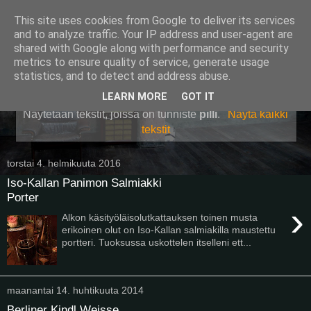
This site uses cookies from Google to deliver its services
Pullollinen
and to analyze traffic. Your IP address and user-agent are
shared with Google along with performance and security
metrics to ensure quality of service, generate usage
statistics, and to detect and address abuse.
▼
LEARN MORE
GOT IT
Näytetään tekstit, joissa on tunniste
pilli
.
Näytä kaikki
tekstit
torstai 4. helmikuuta 2016
Iso-Kallan Panimon Salmiakki
Porter
›
Alkon käsityöläisolutkattauksen toinen musta
erikoinen olut on Iso-Kallan salmiakilla maustettu
portteri. Tuoksussa uskottelen itselleni ett...
maanantai 14. huhtikuuta 2014
Berliner Kindl Weisse