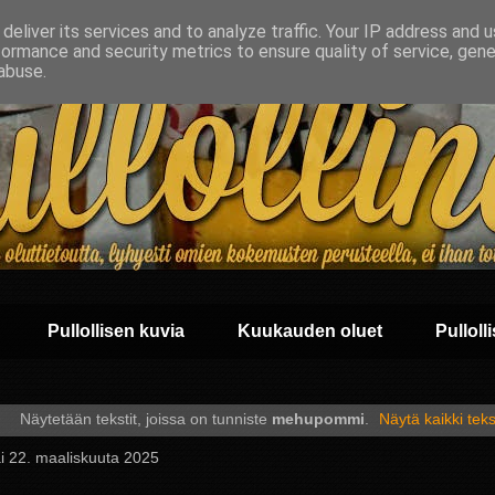
deliver its services and to analyze traffic. Your IP address and 
formance and security metrics to ensure quality of service, gen
abuse.
Pullollisen kuvia
Kuukauden oluet
Pullolli
Näytetään tekstit, joissa on tunniste
mehupommi
.
Näytä kaikki teks
i 22. maaliskuuta 2025