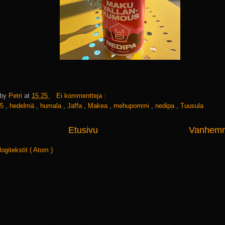
 by
Petri
at
15.25
Ei kommentteja :
5
,
hedelmä
,
humala
,
Jaffa
,
Makea
,
mehupommi
,
nedipa
,
Tuusula
Etusivu
Vanhemma
logitekstit ( Atom )