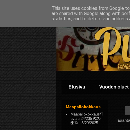
This site uses cookies from Google to 
are shared with Google along with per
statistics, and to detect and address 
Etusivu
Vuoden oluet
Maapallokokkaus
Maapallokokkaus/T
uvalu 24/235 🌏🌎
lauanta
🌍🪐
- 3/29/2025