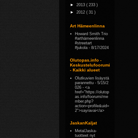
►
2013
( 233 )
►
2012
( 31 )
Art Hämeenlinna
Howard Smith Trio
#arthämeenlinna
#streetart
#jukola
- 8/17/2024
Olutopas.info -
Keskustelufoorumi
- Kaikki alueet
Olutkuvien lisäystä
parannettu
- 5/15/2
026
- <a
href="https://olutop
as.info/foorumi/me
mber.php?
action=profile&uid=
2">sayravai</a>
JaskanKaljat
MetalJaska-
tuotteet nyt