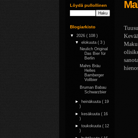
Ma
Löydä pullollinen
Blogiarkisto
Tuusu
Kevää
▼
2026
( 108 )
▼
elokuuta
( 3 )
Maku 
Neulich Original
olisik
Das Bier für
Berlin
sanot
Mahrs Bräu
hieno
Helles
Bamberger
Vollbier
Bruman Babau
Schwarzbier
►
heinäkuuta
( 19
)
►
kesäkuuta
( 16
)
►
toukokuuta
( 12
)