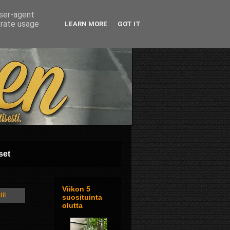
user-agent
erate usage
LEARN MORE
GOT IT
set
Viikon 5
tit
suosituinta
olutta