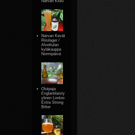
Narvan Kiulu
Narvan Kevät
Riisilager /
Alvettulan
kyläkauppa
Normipäivä
Olutpaja
Englantilaisty
ylinen Lontoo
Extra Strong
Bitter