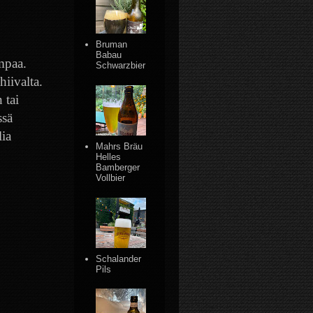
Bruman
Babau
mpaa.
Schwarzbier
iivalta.
 tai
ssä
lia
Mahrs Bräu
Helles
Bamberger
Vollbier
Schalander
Pils