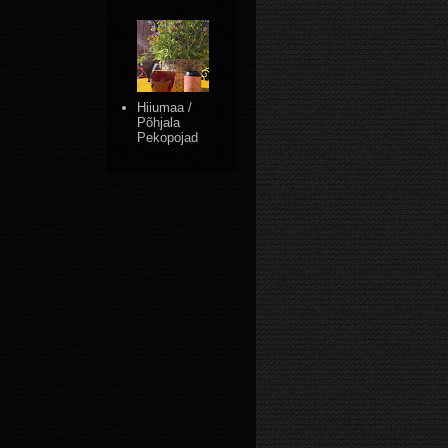
Hiiumaa /
Põhjala
Pekopojad