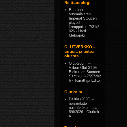
Reittausblogi
Eeppinen
suomalaisten
Imperial Stoutien
playoff-
kamppailu
- 7/31/2
026
- Harri
Metsäjoki
OLUTVERKKO –
uutisia ja tietoa
oluesta
Olut-Suomi –
Viikon Olut 31-26:
Elokuu on Suomen
Sahtikuu
- 7/27/202
6
- Toimittaja Editor
Olutkoira
Deliria (2026) –
norsuolutta
naisnäkökulmalla
-
8/6/2026
- Olutkoir
a