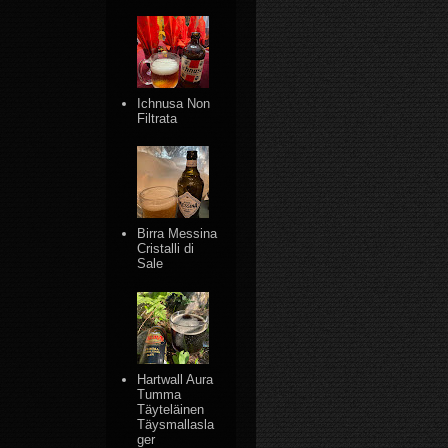
Ichnusa Non
Filtrata
Birra Messina
Cristalli di
Sale
Hartwall Aura
Tumma
Täyteläinen
Täysmallasla
ger