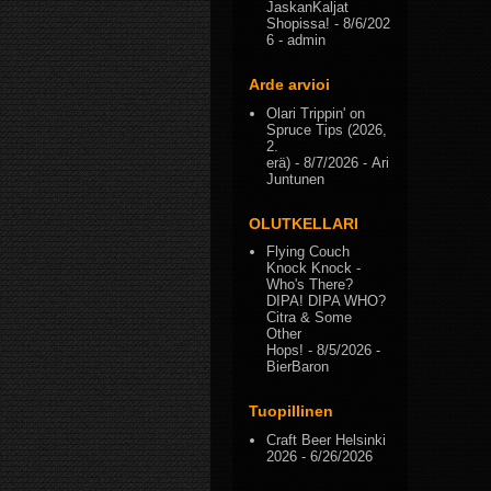
JaskanKaljat
Shopissa!
- 8/6/202
6
- admin
Arde arvioi
Olari Trippin' on
Spruce Tips (2026,
2.
erä)
- 8/7/2026
- Ari
Juntunen
OLUTKELLARI
Flying Couch
Knock Knock -
Who's There?
DIPA! DIPA WHO?
Citra & Some
Other
Hops!
- 8/5/2026
-
BierBaron
Tuopillinen
Craft Beer Helsinki
2026
- 6/26/2026