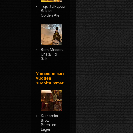
Tuju Jalkapuu
Belgian
Golden Ale
Birra Messina
Cristalli di
Sale
Viimeisimmän
vuoden
suosituimmat
Komandor
Brew
Premium
Lager