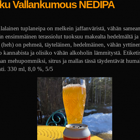
ku Vallankumous NEDIPA
lalainen tuplaneipa on melkein jaffanväristä, vähän samea
n ensimmäinen terassiolut tuoksuu makealta hedelmältä ja h
(heh) on pehmeä, täyteläinen, hedelmäinen, vähän yrttinen
o kannabista ja olisiko vähän alkoholin lämmitystä. Etiketi
aan mehupommiksi, sitrus ja mallas tässä täydentävät huma
sti. 330 ml, 8,0 %, 5/5