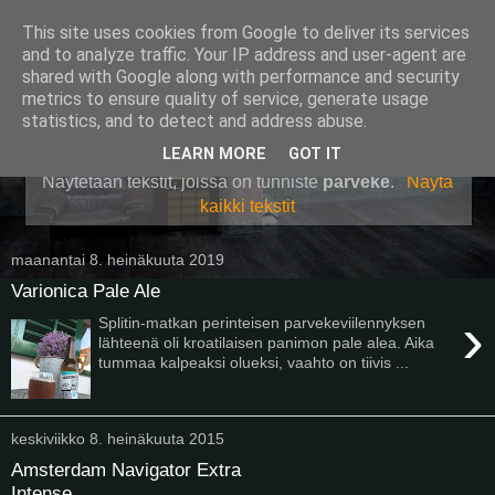
This site uses cookies from Google to deliver its services
Pullollinen
and to analyze traffic. Your IP address and user-agent are
shared with Google along with performance and security
metrics to ensure quality of service, generate usage
statistics, and to detect and address abuse.
▼
LEARN MORE
GOT IT
Näytetään tekstit, joissa on tunniste
parveke
.
Näytä
kaikki tekstit
maanantai 8. heinäkuuta 2019
Varionica Pale Ale
›
Splitin-matkan perinteisen parvekeviilennyksen
lähteenä oli kroatilaisen panimon pale alea. Aika
tummaa kalpeaksi olueksi, vaahto on tiivis ...
keskiviikko 8. heinäkuuta 2015
Amsterdam Navigator Extra
Intense