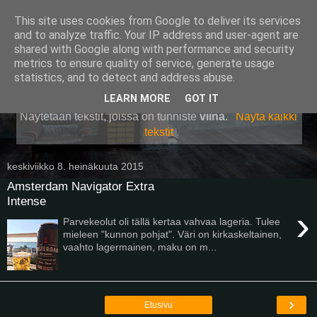
This site uses cookies from Google to deliver its services
Pullollinen
and to analyze traffic. Your IP address and user-agent are
shared with Google along with performance and security
metrics to ensure quality of service, generate usage
statistics, and to detect and address abuse.
▼
LEARN MORE
GOT IT
Näytetään tekstit, joissa on tunniste
viina
.
Näytä kaikki
tekstit
keskiviikko 8. heinäkuuta 2015
Amsterdam Navigator Extra
Intense
›
Parvekeolut oli tällä kertaa vahvaa lageria. Tulee
mieleen "kunnon pohjat". Väri on kirkaskeltainen,
vaahto lagermainen, maku on m...
›
Etusivu