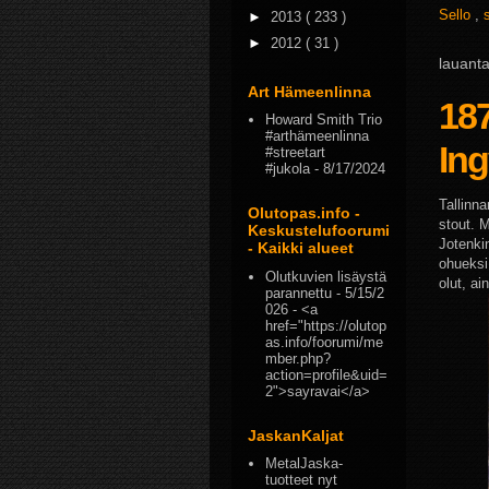
Sello
,
►
2013
( 233 )
►
2012
( 31 )
lauanta
Art Hämeenlinna
18
Howard Smith Trio
#arthämeenlinna
Ing
#streetart
#jukola
- 8/17/2024
Tallinna
Olutopas.info -
stout. 
Keskustelufoorumi
Jotenki
- Kaikki alueet
ohueksi
Olutkuvien lisäystä
olut, ai
parannettu
- 5/15/2
026
- <a
href="https://olutop
as.info/foorumi/me
mber.php?
action=profile&uid=
2">sayravai</a>
JaskanKaljat
MetalJaska-
tuotteet nyt