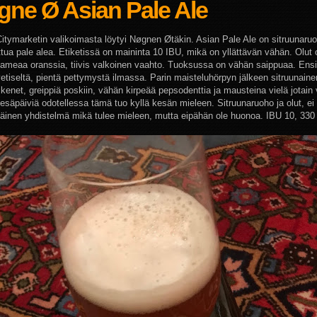
gne Ø Asian Pale Ale
Citymarketin valikoimasta löytyi Nøgnen Øtäkin. Asian Pale Ale on sitruunaruo
tua pale alea. Etiketissä on maininta 10 IBU, mikä on yllättävän vähän. Olut 
ameaa oranssia, tiivis valkoinen vaahto. Tuoksussa on vähän saippuaa. Ens
vetiseltä, pientä pettymystä ilmassa. Parin maisteluhörpyn jälkeen sitruunaine
ikenet, greippiä poskiin, vähän kirpeää pepsodenttia ja mausteina vielä jotain 
Kesäpäiviä odotellessa tämä tuo kyllä kesän mieleen. Sitruunaruoho ja olut, ei
inen yhdistelmä mikä tulee mieleen, mutta eipähän ole huonoa. IBU 10, 330