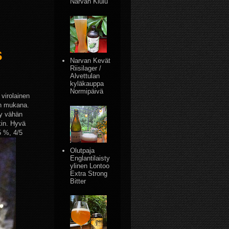
Narvan Kiulu
s
Narvan Kevät
Riisilager /
Alvettulan
kyläkauppa
Normipäivä
 virolainen
on mukana.
yy vähän
kin. Hyvä
5 %, 4/5
Olutpaja
Englantilaisty
ylinen Lontoo
Extra Strong
Bitter