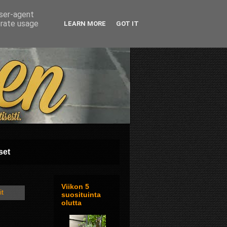
user-agent
erate usage
LEARN MORE
GOT IT
set
Viikon 5
it
suosituinta
olutta