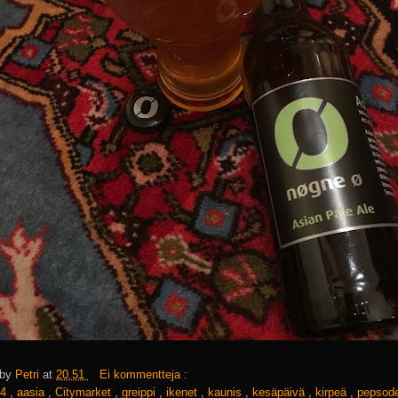
 by
Petri
at
20.51
Ei kommentteja :
4
,
aasia
,
Citymarket
,
greippi
,
ikenet
,
kaunis
,
kesäpäivä
,
kirpeä
,
pepsod