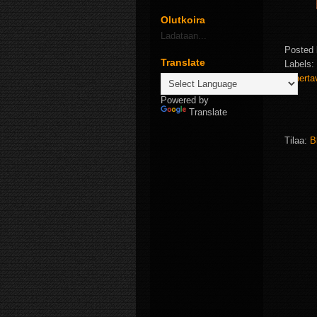
Olutkoira
Ladataan...
Posted
Translate
Labels:
punert
Powered by
Translate
Tilaa:
B