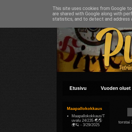
This site uses cookies from Google to 
are shared with Google along with per
statistics, and to detect and address 
Etusivu
Vuoden oluet
Maapallokokkaus
Maapallokokkaus/T
uvalu 24/235 🌏🌎
torstai
🌍🪐
- 3/29/2025