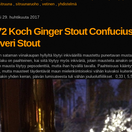
sitruuna
,
sitruunaruoho
,
vetinen
,
yhdistelmä
i 29. huhtikuuta 2017
72 Koch Ginger Stout Confuciu
veri Stout
n sataman viinakaupan hyllyltä löytyi inkiväärillä maustettu punertavan musta
Maku on paahteinen, kai siitä löytyy myös inkiväriä, jotain mausteita ainakin 
n mausta löytyy pepsodenttiä, mutta ihan hyvällä tavalla. Paahteisuus käänt
, mutta mausteet täydentävät maun mielenkiintoiseksi vähän kuivaksi kuiten
nakin yhden kerran, päivän lumisateesta tuli vähän jouluolutfiilikset. 0,33 l, 5,