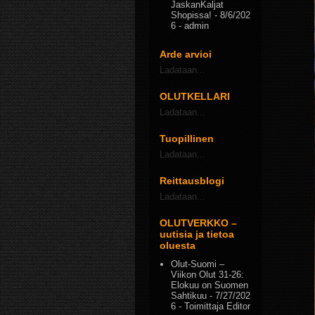
JaskanKaljat
Shopissa!
- 8/6/202
6
- admin
Arde arvioi
Ladataan...
OLUTKELLARI
Ladataan...
Tuopillinen
Ladataan...
Reittausblogi
Ladataan...
OLUTVERKKO –
uutisia ja tietoa
oluesta
Olut-Suomi –
Viikon Olut 31-26:
Elokuu on Suomen
Sahtikuu
- 7/27/202
6
- Toimittaja Editor