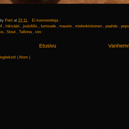
 by
Petri
at
23.11
Ei kommentteja :
4
,
Inkivääri
,
joulufiilis
,
lumisade
,
mauste
,
mielenkiintoinen
,
paahde
,
pep
ava
,
Stout
,
Tallinna
,
viro
Etusivu
Vanhemma
logitekstit ( Atom )