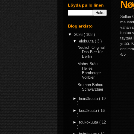
Nø
Löydä pullollinen
Sellon 
maustet
Blogiarkisto
vähän s
tuntuu 
▼
2026
( 108 )
täyttää 
▼
elokuuta
( 3 )
yrttiä. 
Neulich Original
ensimmä
Das Bier für
4/5
Berlin
Mahrs Bräu
Helles
Bamberger
Vollbier
Bruman Babau
Schwarzbier
►
heinäkuuta
( 19
)
►
kesäkuuta
( 16
)
►
toukokuuta
( 12
)