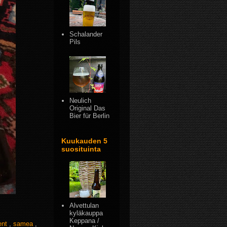
Schalander
Pils
Neulich
Original Das
Bier für Berlin
Kuukauden 5
suosituinta
Alvettulan
kyläkauppa
Keppana /
ent
,
samea
,