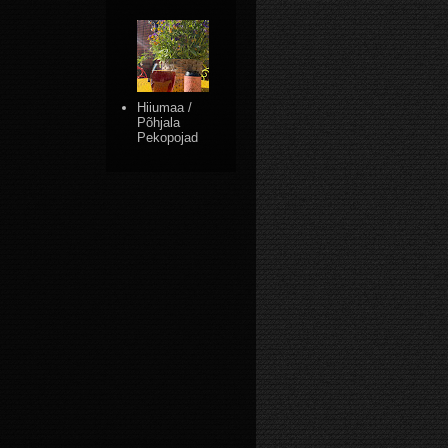
Hiiumaa /
Põhjala
Pekopojad