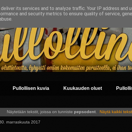
deliver its services and to analyze traffic. Your IP address and 
formance and security metrics to ensure quality of service, gen
abuse.
Pullollisen kuvia
Kuukauden oluet
Pullolli
Näytetään tekstit, joissa on tunniste
pepsodent
.
Näytä kaikki tekst
 30. marraskuuta 2017