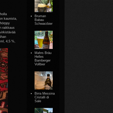
holla
Bruman
on kaunista,
Babau
ihörppy
Schwarzbier
n raikkaus
virkistävää
 ihan
 ml, 4,5 %,
Mahrs Bräu
Helles
Bamberger
Vollbier
Birra Messina
Cristalli di
Sale