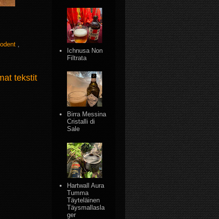
sodent
,
Ichnusa Non
Filtrata
t tekstit
Birra Messina
Cristalli di
Sale
Hartwall Aura
Tumma
Täyteläinen
Täysmallasla
ger