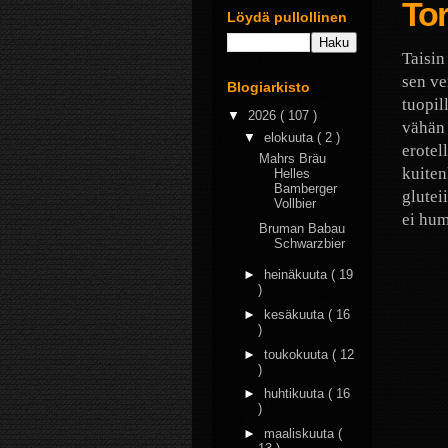
To
Löydä pullollinen
Taisin
sen ve
Blogiarkisto
tuopil
▼
2026
( 107 )
vähän 
▼
elokuuta
( 2 )
erotel
Mahrs Bräu
kuiten
Helles
Bamberger
glutei
Vollbier
ei hum
Bruman Babau
Schwarzbier
►
heinäkuuta
( 19
)
►
kesäkuuta
( 16
)
►
toukokuuta
( 12
)
►
huhtikuuta
( 16
)
►
maaliskuuta
(