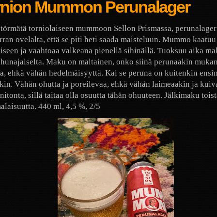
rnion Mummon Perunalager
 törmätä torniolaiseen mummoon Sellon Prismassa, perunalager
rran ovelalta, että se piti heti saada maisteluun. Mummo kaatuu
liseen ja vaahtoaa valkeana pienellä sihinällä. Tuoksuu aika ma
hunajaiselta. Maku on maltainen, onko siinä perunaakin mukan
la, ehkä vähän hedelmäisyyttä. Kai se peruna on kuitenkin ensin
kin. Vähän ohutta ja poreilevaa, ehkä vähän laimeaakin ja kuiv
initonta, sillä taitaa olla osuutta tähän ohuuteen. Jälkimaku toi
alaisuutta. 440 ml, 4,5 %, 2/5