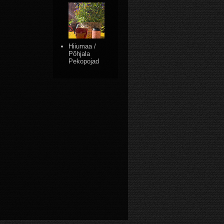
Hiiumaa /
Põhjala
Pekopojad