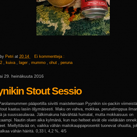
 by
Petri
at
20.14
Ei kommentteja :
2
,
kuiva
,
lager
,
mummo
,
ohut
,
peruna
ai 29. heinäkuuta 2016
nikin Stout Sessio
Parolannummen pääportilla siivitti maistelemaan Pyynikin six-packin viimeistä 
tout kaatuu lasiin öljymäisesti. Maku on vahva, mokkaa, perunalimppua ilma
 ja suussasulavaa. Jälkimakuna häivähtää humalat, mutta mokkaisuus on
aampi. Nautin oluen aika kylmänä, kun nuo helteet eivät ole vieläkään onnek
äneet. Miellyttävää on, vaikka vähän maitokauppaprosentit tuonevat ohuutta, j
lkaa vähän häiritä. 0,33 l, 4,2 %, 4/5