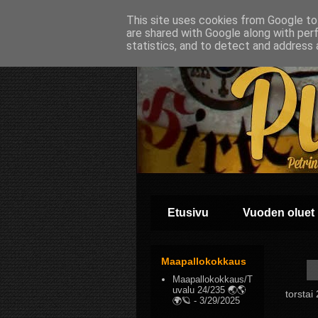
This site uses cookies from Google to 
are shared with Google along with per
statistics, and to detect and address 
Etusivu
Vuoden oluet
Maapallokokkaus
Maapallokokkaus/T
uvalu 24/235 🌏🌎
torstai
🌍🪐
- 3/29/2025