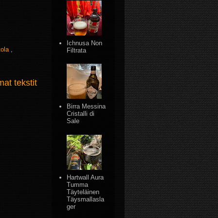
Ichnusa Non
tola
,
Filtrata
t tekstit
Birra Messina
Cristalli di
Sale
Hartwall Aura
Tumma
Täyteläinen
Täysmallasla
ger