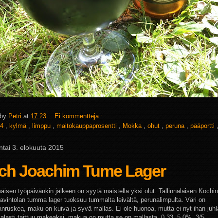
 by
Petri
at
17.23
Ei kommentteja :
4
,
kylmä
,
limppu
,
maitokauppaprosentti
,
Mokka
,
ohut
,
peruna
,
pääportti
tai 3. elokuuta 2015
ch Joachim Tume Lager
isen työpäivänkin jälkeen on syytä maistella yksi olut. Tallinnalaisen Kochin
avintolan tumma lager tuoksuu tummalta leivältä, perunalimpulta. Väri on
anruskea, maku on kuiva ja syvä mallas. Ei ole huonoa, mutta ei nyt ihan ju
alasti taittuu makeaksi, makua on mutta se on mallasta. 0,33, 5,0%, 3/5