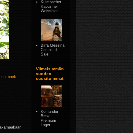
Kulmbacher
Kapuziner
Weissbier
Birra Messina
Cristalli di
Sale
Viimeisimmän
vuoden
,
six-pack
suosituimmat
Komandor
Brew
Premium
Lager
hlakamaakaan.