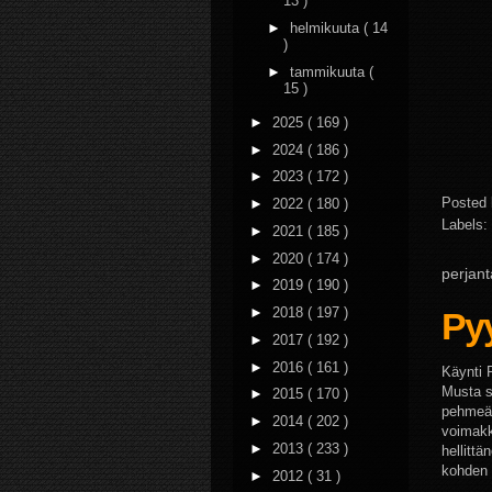
13 )
►
helmikuuta
( 14
)
►
tammikuuta
(
15 )
►
2025
( 169 )
►
2024
( 186 )
►
2023
( 172 )
Posted
►
2022
( 180 )
Labels:
►
2021
( 185 )
►
2020
( 174 )
perjant
►
2019
( 190 )
►
2018
( 197 )
Pyy
►
2017
( 192 )
►
2016
( 161 )
Käynti 
Musta s
►
2015
( 170 )
pehmeää
►
2014
( 202 )
voimakk
►
2013
( 233 )
hellitt
kohden a
►
2012
( 31 )