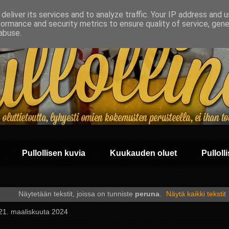
deliver its services and to analyze traffic. Your IP address and 
formance and security metrics to ensure quality of service, gen
abuse.
Pullollisen kuvia
Kuukauden oluet
Pullolli
Näytetään tekstit, joissa on tunniste
peruna
.
Näytä kaikki tekstit
 21. maaliskuuta 2024