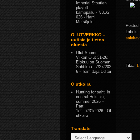
Imperial Stoutien
playoff-
kamppailu
- 7/31/2
026
- Harri
Metsäjoki
Posted
Labels:
OLUTVERKKO –
salaka
uutisia ja tietoa
oluesta
Olut-Suomi –
Viikon Olut 31-26:
Elokuu on Suomen
Tilaa:
B
Sahtikuu
- 7/27/202
6
- Toimittaja Editor
Olutkoira
Hunting for sahti in
central Helsinki,
summer 2026 –
Part
1/2
- 7/31/2026
- Ol
utkoira
Translate