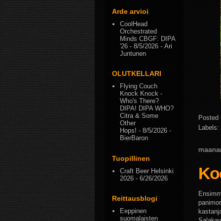
Arde arvioi
CoolHead
Orchestrated
Minds CBGF: DIPA
'26
- 8/5/2026
- Ari
Juntunen
OLUTKELLARI
Flying Couch
Knock Knock -
Who's There?
DIPA! DIPA WHO?
Citra & Some
Posted
Other
Labels:
Hops!
- 8/5/2026
-
BierBaron
maanan
Tuopillinen
Ko
Craft Beer Helsinki
2026
- 6/26/2026
Ensimmä
Reittausblogi
panimor
Eeppinen
kastanj
suomalaisten
Salakav