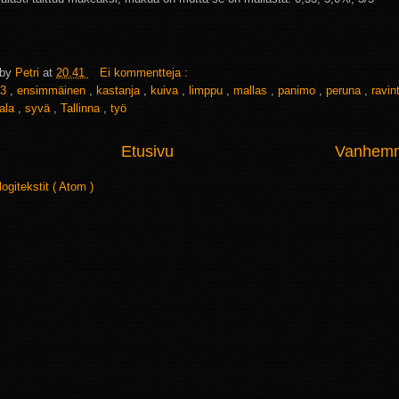
 by
Petri
at
20.41
Ei kommentteja :
3
,
ensimmäinen
,
kastanja
,
kuiva
,
limppu
,
mallas
,
panimo
,
peruna
,
ravin
vala
,
syvä
,
Tallinna
,
työ
Etusivu
Vanhemma
logitekstit ( Atom )