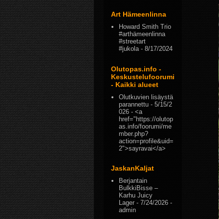
Art Hämeenlinna
Howard Smith Trio
#arthämeenlinna
#streetart
#jukola
- 8/17/2024
Olutopas.info -
Keskustelufoorumi
- Kaikki alueet
Olutkuvien lisäystä
parannettu
- 5/15/2
026
- <a
href="https://olutop
as.info/foorumi/me
mber.php?
action=profile&uid=
2">sayravai</a>
JaskanKaljat
Berjantain
BulkkiBisse –
Karhu Juicy
Lager
- 7/24/2026
-
admin