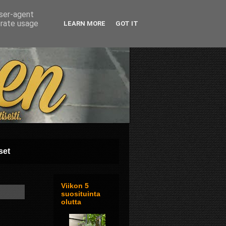
user-agent
erate usage
LEARN MORE
GOT IT
set
Viikon 5
suosituinta
olutta