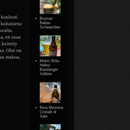
 kuulosti
Bruman
Babau
 kultaisena
Schwarzbier
kealta,
a, en osaa
 keitetty
aa. Olut on
staa makua,
Mahrs Bräu
Helles
Bamberger
Vollbier
Birra Messina
Cristalli di
Sale