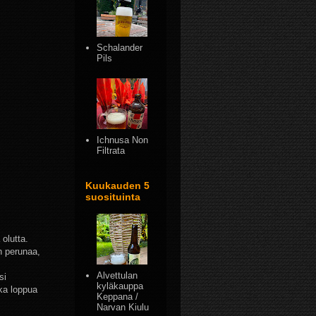
Schalander
Pils
Ichnusa Non
Filtrata
Kuukauden 5
suosituinta
olutta.
n perunaa,
Alvettulan
si
kyläkauppa
oka loppua
Keppana /
Narvan Kiulu