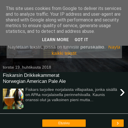
This site uses cookies from Google to deliver its services
Pullollinen
and to analyze traffic. Your IP address and user-agent are
shared with Google along with performance and security
metrics to ensure quality of service, generate usage
statistics, and to detect and address abuse.
▼
LEARN MORE
GOT IT
Näytetään tekstit, joissa on tunniste
peruskallio
.
Näytä
kaikki tekstit
torstai 19. huhtikuuta 2018
Fiskarsin Drikkekammerat
Norwegian American Pale Ale
›
Fiskars tarjoilee norjalaista villapaitaa, jonka sisällä
on APAa norjalaisella perinnehiivalla. Kaunis
oranssi olut ja valkoinen pieni mutta...
›
Etusivu