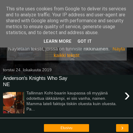
This site uses cookies from Google to deliver its services
Pullollinen
and to analyze traffic. Your IP address and user-agent are
shared with Google along with performance and security
metrics to ensure quality of service, generate usage
statistics, and to detect and address abuse.
▼
LEARN MORE
GOT IT
Näytetään tekstit, joissa on tunniste
rikkinäinen
.
Näytä
kaikki tekstit
torstai 24. lokakuuta 2019
Anderson's Knights Who Say
NE
›
Tallinnan Koht-baarin kaupassa oli myyjänä
odotettua iäkkäämpi, ei siis vanha, nainen.
Mamma lateli faktoja tiskiin oluesta kuin oluesta.
Pa...
›
Etusivu