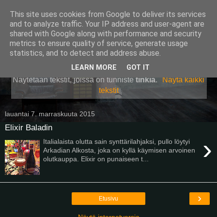
This site uses cookies from Google to deliver its services
Pullollinen
and to analyze traffic. Your IP address and user-agent are
shared with Google along with performance and security
metrics to ensure quality of service, generate usage
statistics, and to detect and address abuse.
▼
LEARN MORE
GOT IT
Näytetään tekstit, joissa on tunniste
tinkiä
.
Näytä kaikki
tekstit
lauantai 7. marraskuuta 2015
Elixir Baladin
›
Italialaista olutta sain synttärilahjaksi, pullo löytyi
Arkadian Alkosta, joka on kyllä käymisen arvoinen
olutkauppa. Elixir on punaiseen t...
›
Etusivu
Näytä internetversio