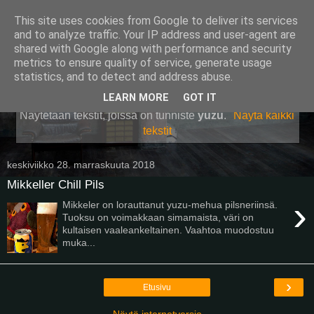
This site uses cookies from Google to deliver its services
Pullollinen
and to analyze traffic. Your IP address and user-agent are
shared with Google along with performance and security
metrics to ensure quality of service, generate usage
statistics, and to detect and address abuse.
▼
LEARN MORE
GOT IT
Näytetään tekstit, joissa on tunniste
yuzu
.
Näytä kaikki
tekstit
keskiviikko 28. marraskuuta 2018
Mikkeller Chill Pils
›
Mikkeler on lorauttanut yuzu-mehua pilsneriinsä.
Tuoksu on voimakkaan simamaista, väri on
kultaisen vaaleankeltainen. Vaahtoa muodostuu
muka...
›
Etusivu
Näytä internetversio