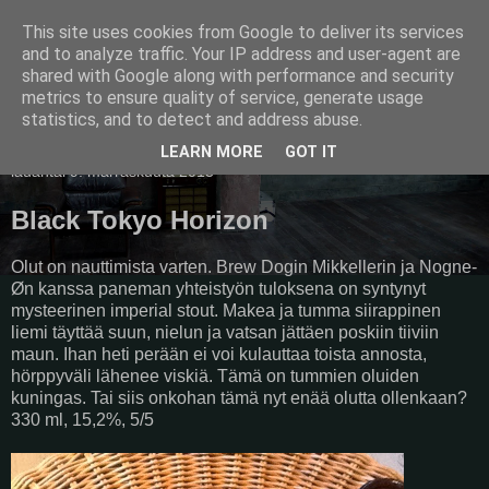
This site uses cookies from Google to deliver its services
Pullollinen
and to analyze traffic. Your IP address and user-agent are
shared with Google along with performance and security
metrics to ensure quality of service, generate usage
statistics, and to detect and address abuse.
▼
LEARN MORE
GOT IT
lauantai 9. marraskuuta 2013
Black Tokyo Horizon
Olut on nauttimista varten. Brew Dogin Mikkellerin ja Nogne-
Øn kanssa paneman yhteistyön tuloksena on syntynyt
mysteerinen imperial stout. Makea ja tumma siirappinen
liemi täyttää suun, nielun ja vatsan jättäen poskiin tiiviin
maun. Ihan heti perään ei voi kulauttaa toista annosta,
hörppyväli lähenee viskiä. Tämä on tummien oluiden
kuningas. Tai siis onkohan tämä nyt enää olutta ollenkaan?
330 ml, 15,2%, 5/5