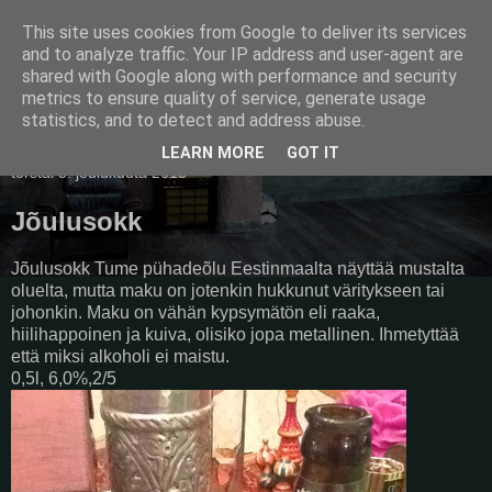
This site uses cookies from Google to deliver its services
Pullollinen
and to analyze traffic. Your IP address and user-agent are
shared with Google along with performance and security
metrics to ensure quality of service, generate usage
statistics, and to detect and address abuse.
▼
LEARN MORE
GOT IT
torstai 5. joulukuuta 2013
Jõulusokk
Jõulusokk Tume pühadeõlu Eestinmaalta näyttää mustalta
oluelta, mutta maku on jotenkin hukkunut väritykseen tai
johonkin. Maku on vähän kypsymätön eli raaka,
hiilihappoinen ja kuiva, olisiko jopa metallinen. Ihmetyttää
että miksi alkoholi ei maistu.
0,5l, 6,0%,2/5