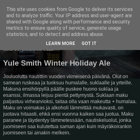
This site uses cookies from Google to deliver its services
Pullollinen
and to analyze traffic. Your IP address and user-agent are
shared with Google along with performance and security
metrics to ensure quality of service, generate usage
statistics, and to detect and address abuse.
▼
LEARN MORE
GOT IT
tiistai 31. joulukuuta 2013
Yule Smith Winter Holiday Ale
Jouluolutta nautittiin vuoden viimeisenä päivänä. Olut on
samean ruskeaa ja tuoksuu humalalle, suklaalle ja yrteille.
Makuna ensihörpyllä päälle puskee huono suklaa ja
esanssi, ilmassa leijuu pientä pettymystä. Suklaan maku
paljastuu virhearvioksi, taitaa olla vaan makeutta + humalaa.
Maku on voimakas ja alkoholi lämmittää mukavasti, on
juotava hitaasti, ehkä ensi vuonna kaiken saa juotua. Maku
paranee ja täydentyy lämmetessään, nautiskeluolut, jonka
juomiseen saa kulutettua saman ajan kuin mäyräkoirankin
juomiseen tai ainakin melkein.