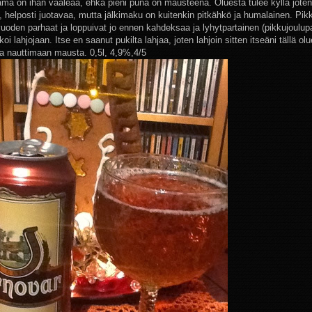
ämä on ihan vaaleaa, ehkä pieni puna on mausteena. Oluesta tulee kyllä jot
 helposti juotavaa, mutta jälkimaku on kuitenkin pitkähkö ja humalainen. Pikku
uoden parhaat ja loppuivat jo ennen kahdeksaa ja lyhytpartainen (pikkujoulupa
koi lahjojaan. Itse en saanut pukilta lahjaa, joten lahjoin sitten itseäni tällä olu
aa nauttimaan mausta. 0,5l, 4,9%,4/5