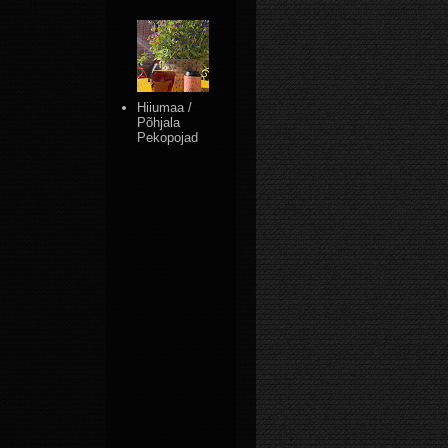
Hiiumaa /
Põhjala
Pekopojad