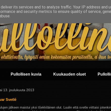
deliver its services and to analyze traffic. Your IP address and 
formance and security metrics to ensure quality of service, gen
abuse.
Pullollisen kuvia
Kuukauden oluet
Pullolli
ai 13. joulukuuta 2013
ar Svetlé
lujen jälkeen maistui yksi tšekkiläinen olut. Luulin että svetle viittaisi joten