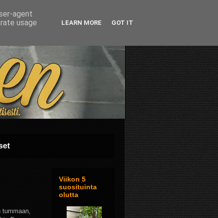
user-agent
erate usage
LEARN MORE
GOT IT
set
Viikon 5
suosituinta
olutta
kin tummaan,