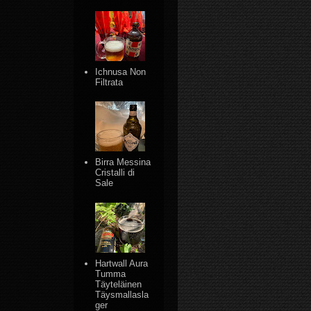
Ichnusa Non
Filtrata
Birra Messina
Cristalli di
Sale
Hartwall Aura
Tumma
Täyteläinen
Täysmallasla
ger