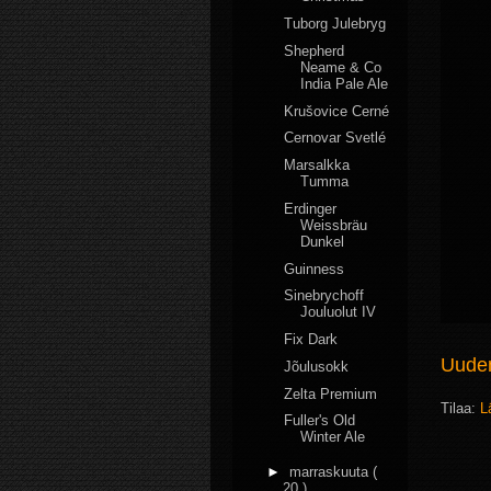
Tuborg Julebryg
Shepherd
Neame & Co
India Pale Ale
Krušovice Cerné
Cernovar Svetlé
Marsalkka
Tumma
Erdinger
Weissbräu
Dunkel
Guinness
Sinebrychoff
Jouluolut IV
Fix Dark
Uudem
Jõulusokk
Zelta Premium
Tilaa:
L
Fuller's Old
Winter Ale
►
marraskuuta
(
20 )