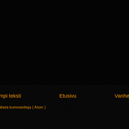
pi teksti
Etusivu
Vanhe
ähetä kommentteja ( Atom )