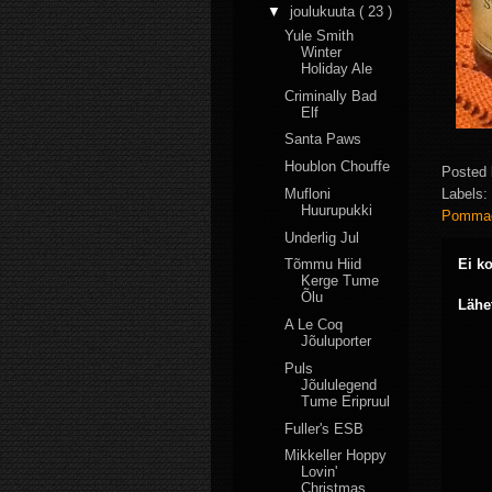
▼
joulukuuta
( 23 )
Yule Smith
Winter
Holiday Ale
Criminally Bad
Elf
Santa Paws
Houblon Chouffe
Posted
Labels:
Mufloni
Huurupukki
Pomm
Underlig Jul
Ei k
Tõmmu Hiid
Kerge Tume
Õlu
Lähe
A Le Coq
Jõuluporter
Puls
Jõululegend
Tume Eripruul
Fuller's ESB
Mikkeller Hoppy
Lovin'
Christmas