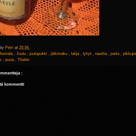
 by
Petri
at
20.56
humala
,
Joulu
,
joulupukki
,
jälkimaku
,
lahja
,
lyhyt
,
nauttia
,
parta
,
pikkuj
ac
,
puna
,
Tšekki
ommentteja :
tä kommentti