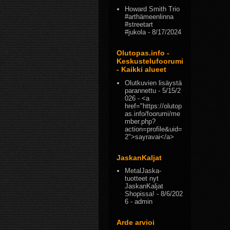
Howard Smith Trio
#arthämeenlinna
#streetart
#jukola
- 8/17/2024
Olutopas.info -
Keskustelufoorumi
- Kaikki alueet
Olutkuvien lisäystä
parannettu
- 5/15/2
026
- <a
href="https://olutop
as.info/foorumi/me
mber.php?
action=profile&uid=
2">sayravai</a>
JaskanKaljat
MetalJaska-
tuotteet nyt
JaskanKaljat
Shopissa!
- 8/6/202
6
- admin
Arde arvioi