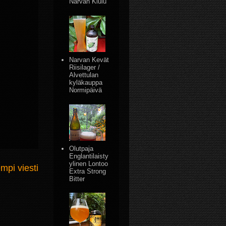
Narvan Kiulu
Narvan Kevät
Riisilager /
Alvettulan
kyläkauppa
Normipäivä
Olutpaja
Englantilaisty
ylinen Lontoo
mpi viesti
Extra Strong
Bitter