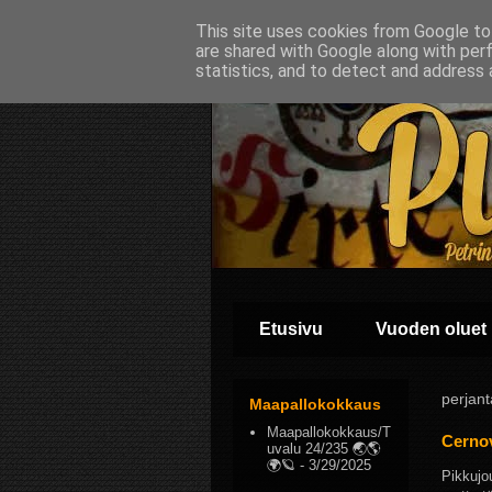
This site uses cookies from Google to 
are shared with Google along with per
statistics, and to detect and address 
Etusivu
Vuoden oluet
perjant
Maapallokokkaus
Maapallokokkaus/T
Cernov
uvalu 24/235 🌏🌎
🌍🪐
- 3/29/2025
Pikkujou