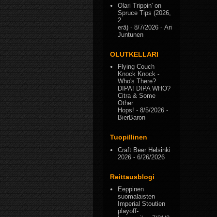
Olari Trippin' on
Spruce Tips (2026,
2.
erä)
- 8/7/2026
- Ari
Juntunen
OLUTKELLARI
Flying Couch
Knock Knock -
Who's There?
DIPA! DIPA WHO?
Citra & Some
Other
Hops!
- 8/5/2026
-
BierBaron
Tuopillinen
Craft Beer Helsinki
2026
- 6/26/2026
Reittausblogi
Eeppinen
suomalaisten
Imperial Stoutien
playoff-