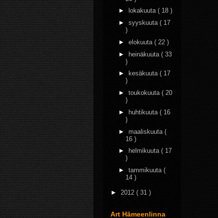
►
lokakuuta
( 18 )
►
syyskuuta
( 17
)
►
elokuuta
( 22 )
►
heinäkuuta
( 33
)
►
kesäkuuta
( 17
)
►
toukokuuta
( 20
)
►
huhtikuuta
( 16
)
►
maaliskuuta
(
16 )
►
helmikuuta
( 17
)
►
tammikuuta
(
14 )
►
2012
( 31 )
Art Hämeenlinna