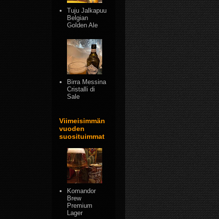
Tuju Jalkapuu
Belgian
Golden Ale
Birra Messina
Cristalli di
Sale
Viimeisimmän
vuoden
suosituimmat
Komandor
Brew
Premium
Lager