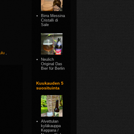
Birra Messina
Cristalli di
Sale
oulu
,
Neulich
Original Das
Bier für Berlin
Kuukauden 5
suosituinta
Alvettulan
kyläkauppa
Keppana /