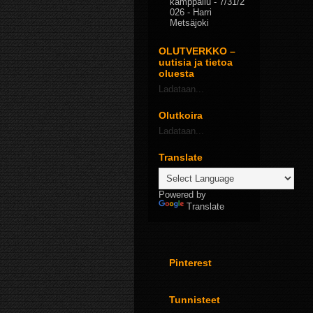
kamppailu
- 7/31/2
026
- Harri
Metsäjoki
OLUTVERKKO –
uutisia ja tietoa
oluesta
Ladataan...
Olutkoira
Ladataan...
Translate
Powered by
Translate
Pinterest
Tunnisteet