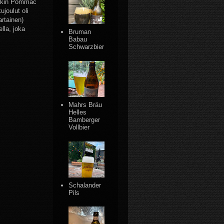
enkin Pommac
joulut oli
rtainen)
ella, joka
Bruman
Babau
Schwarzbier
Mahrs Bräu
Helles
Bamberger
Vollbier
Schalander
Pils