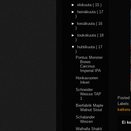
►
elokuuta
( 15 )
►
heinäkuuta
( 17
)
►
kesäkuuta
( 16
)
►
toukokuuta
( 18
)
▼
huhtikuuta
( 17
)
Pontus Monster
Brews
Carcinus
Imperial IPA
Honkavuoren
Inkeri
Schneider
Weisse TAP
Posted
1
Labels:
Bierfabrik Maple
katker
Walnut Stout
Schalander
Weizen
Ei k
Walhalla Shakti