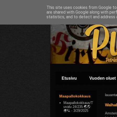
This site uses cookies from Google to 
are shared with Google along with per
statistics, and to detect and address 
Etusivu
Vuoden oluet
lauanta
Maapallokokkaus
Maapallokokkaus/T
Walhal
uvalu 24/235 🌏🌎
🌍🪐
- 3/29/2025
Amsterd