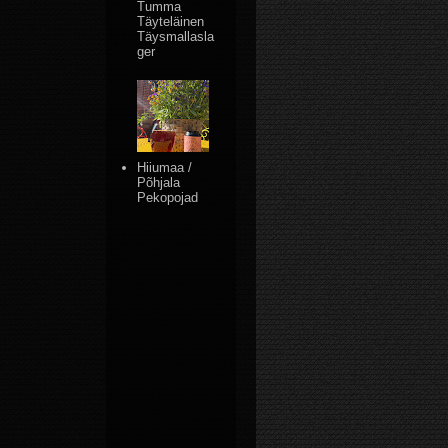
Tumma
Täyteläinen
Täysmallasla
ger
Hiiumaa /
Põhjala
Pekopojad