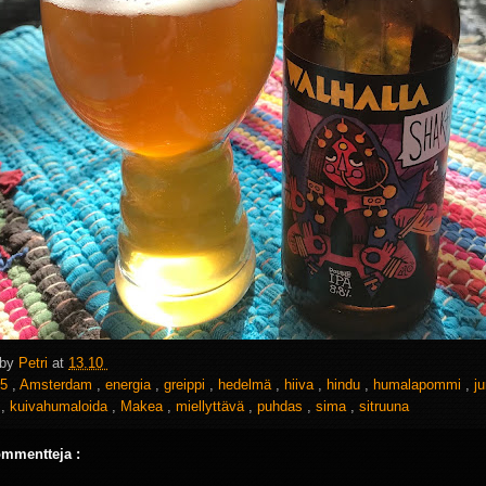
 by
Petri
at
13.10
5
,
Amsterdam
,
energia
,
greippi
,
hedelmä
,
hiiva
,
hindu
,
humalapommi
,
j
a
,
kuivahumaloida
,
Makea
,
miellyttävä
,
puhdas
,
sima
,
sitruuna
ommentteja :