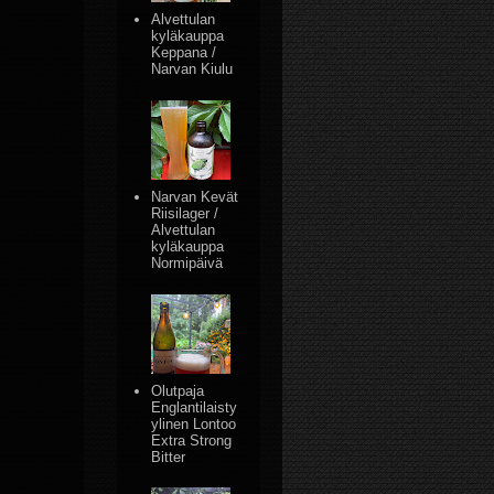
Alvettulan
kyläkauppa
Keppana /
Narvan Kiulu
Narvan Kevät
Riisilager /
Alvettulan
kyläkauppa
Normipäivä
Olutpaja
Englantilaisty
ylinen Lontoo
Extra Strong
Bitter