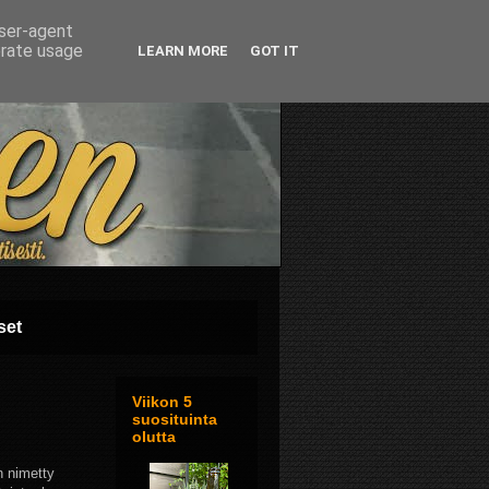
user-agent
erate usage
LEARN MORE
GOT IT
set
Viikon 5
suosituinta
olutta
 nimetty