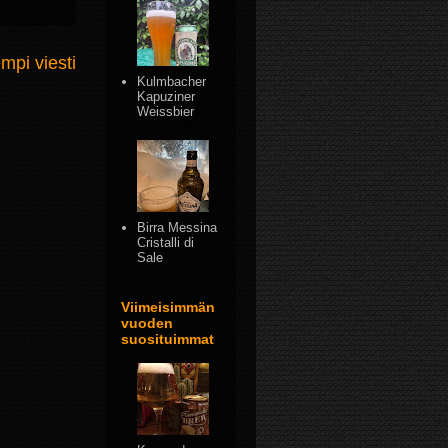
mpi viesti
Kulmbacher
Kapuziner
Weissbier
Birra Messina
Cristalli di
Sale
Viimeisimmän
vuoden
suosituimmat