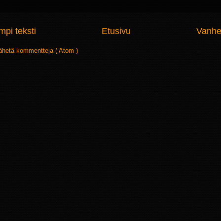
pi teksti
Etusivu
Vanhe
ähetä kommentteja ( Atom )