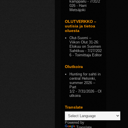
kamppailu
- 7/31/2
026
- Harri
Metsäjoki
OLUTVERKKO –
uutisia ja tietoa
oluesta
Olut-Suomi –
Viikon Olut 31-26:
Elokuu on Suomen
Sahtikuu
- 7/27/202
6
- Toimittaja Editor
Olutkoira
Hunting for sahti in
central Helsinki,
summer 2026 –
Part
1/2
- 7/31/2026
- Ol
utkoira
Translate
Powered by
Translate