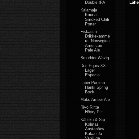
Double IPA
Lähe
Kalamaja
Kaunas
Smoked Chili
Porter
Fiskarsin
Drikkekamme
rat Norwegian
American
Pale Ale
Bruutbier Wazig
Dos Equis XX
Lager
Especial
Lapin Panimo
Hanki Spring
Bock
Maku Amber Ale
Rivo Riitta
Höyry Pils
Käbliku & Sip
Kolmas
Aastapäev
Kakao Ja
Vanilliga ...