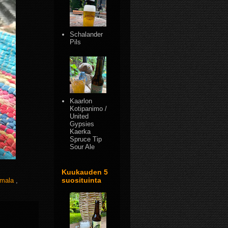
Schalander
Pils
Kaarlon
Kotipanimo /
United
Gypsies
Kaerka
Spruce Tip
Sour Ale
Kuukauden 5
suosituinta
umala
,