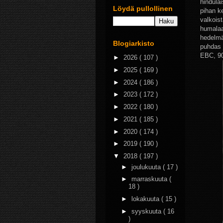
hindula
Löydä pullollinen
pihan k
valkoist
humalaa 
hedelmä
Blogiarkisto
puhdas j
EBC, 90
►
2026
( 107 )
►
2025
( 169 )
►
2024
( 186 )
►
2023
( 172 )
►
2022
( 180 )
►
2021
( 185 )
►
2020
( 174 )
►
2019
( 190 )
▼
2018
( 197 )
►
joulukuuta
( 17 )
►
marraskuuta
(
18 )
►
lokakuuta
( 15 )
►
syyskuuta
( 16
)