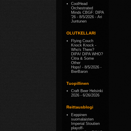
CoolHead
Orchestrated
Minds CBGF: DIPA
'26
- 8/5/2026
- Ari
Juntunen
OLUTKELLARI
Flying Couch
Knock Knock -
Who's There?
DIPA! DIPA WHO?
Citra & Some
Other
Hops!
- 8/5/2026
-
BierBaron
Tuopillinen
Craft Beer Helsinki
2026
- 6/26/2026
Reittausblogi
Eeppinen
suomalaisten
Imperial Stoutien
playoff-