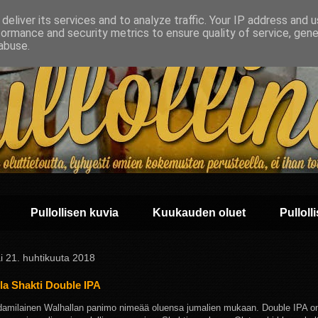
deliver its services and to analyze traffic. Your IP address and 
formance and security metrics to ensure quality of service, gen
abuse.
Pullollisen kuvia
Kuukauden oluet
Pullolli
i 21. huhtikuuta 2018
la Shakti Double IPA
amilainen Walhallan panimo nimeää oluensa jumalien mukaan. Double IPA on