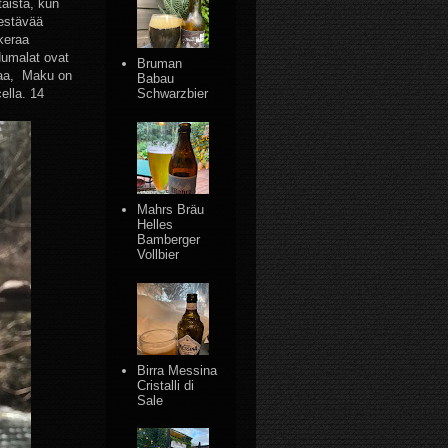
taista, kun
kestävää
tkeraa
 Humalat ovat
Bruman
ivaa, Maku on
Babau
ella. 14
Schwarzbier
Mahrs Bräu
Helles
Bamberger
Vollbier
Birra Messina
Cristalli di
Sale