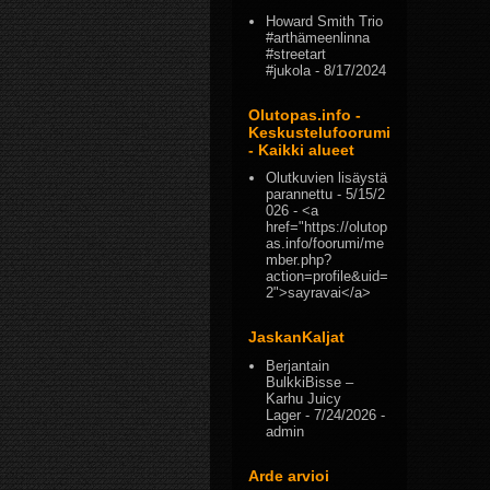
Howard Smith Trio
#arthämeenlinna
#streetart
#jukola
- 8/17/2024
Olutopas.info -
Keskustelufoorumi
- Kaikki alueet
Olutkuvien lisäystä
parannettu
- 5/15/2
026
- <a
href="https://olutop
as.info/foorumi/me
mber.php?
action=profile&uid=
2">sayravai</a>
JaskanKaljat
Berjantain
BulkkiBisse –
Karhu Juicy
Lager
- 7/24/2026
-
admin
Arde arvioi