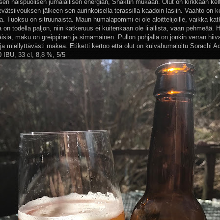
isen naispuolisen jumalallisen energian, Shaktin mukaan. Olut on kirkkaan kel
evätsiivouksen jälkeen sen aurinkoisella terassilla kaadoin lasiin. Vaahto on 
a. Tuoksu on sitruunaista. Maun humalapommi ei ole aloittelijoille, vaikka ka
on todella paljon, niin katkeruus ei kuitenkaan ole liiallista, vaan pehmeää.
isiä, maku on greippinen ja simamainen. Pullon pohjalla on jonkin verran hi
a miellyttävästi makea. Etiketti kertoo että olut on kuivahumaloitu Sorachi Ac
 IBU, 33 cl, 8,8 %, 5/5