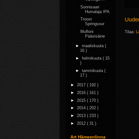
Sonnisaari
Humalaja IPA
Uudem
Troost
Springsour
Mufloni
Tilaa:
L
Pääsisäine
►
maaliskuuta
(
16 )
►
helmikuuta
( 15
)
►
tammikuuta
(
17 )
►
2017
( 192 )
►
2016
( 161 )
►
2015
( 170 )
►
2014
( 202 )
►
2013
( 233 )
►
2012
( 31 )
Art Hämeenlinna