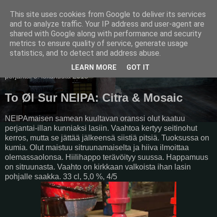
This site uses cookies from Google to deliver its services
Pullollinen
and to analyze traffic. Your IP address and user-agent are
shared with Google along with performance and security
metrics to ensure quality of service, generate usage
statistics, and to detect and address abuse.
▼
LEARN MORE
GOT IT
perjantai 5. lokakuuta 2018
To Øl Sur NEIPA: Citra & Mosaic
NEIPAmaisen samean kuultavan oranssi olut kaatuu
perjantai-illan kunniaksi lasiin. Vaahtoa kertyy seitinohut
kerros, mutta se jättää jälkeensä siistiä pitsiä. Tuoksussa on
kumia. Olut maistuu sitruunamaiselta ja hiiva ilmoittaa
olemassaolonsa. Hiilihappo terävöityy suussa. Happamuus
on sitruunasta. Vaahto on kirkkaan valkoista ihan lasin
pohjalle saakka. 33 cl, 5,0 %, 4/5