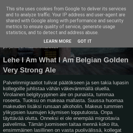
This site uses cookies from Google to deliver its services
Pullollinen
and to analyze traffic. Your IP address and user-agent are
shared with Google along with performance and security
metrics to ensure quality of service, generate usage
statistics, and to detect and address abuse.
▼
LEARN MORE
GOT IT
perjantai 5. maaliskuuta 2021
Lehe I Am What I Am Belgian Golden
Very Strong Ale
Palvelinmigraatiot tulivat päätökseen ja sen takia lupasin
kollegoille juhlistaa vähän väkevämmällä oluella.
Virolainen belgityyppinen ale on punaista, tummaa
roseeta. Tuoksu on makeaa mallasta. Suussa huomaa
makeuden lisäksi runsaan alkoholin. Makeus tummien
ylikypsien luumujen käymisen lopputulosta. Onpa
täyttävää olutta. Onneksi ei ole enempää migroitavia
palvelimia. Tämän juomiseen taitaa mennä koko ilta,
ensimmäinen lasillinen on vasta puolivälissä, kollegat