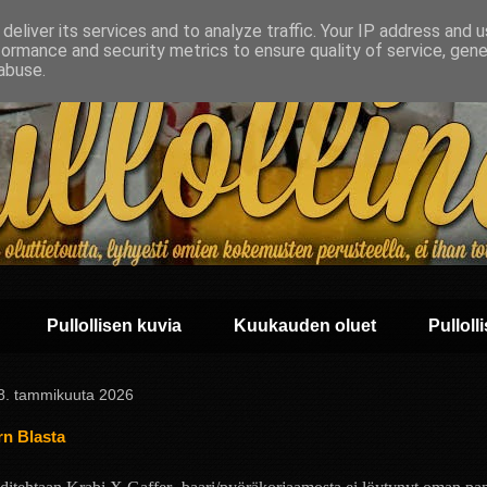
deliver its services and to analyze traffic. Your IP address and 
formance and security metrics to ensure quality of service, gen
abuse.
Pullollisen kuvia
Kuukauden oluet
Pullolli
 8. tammikuuta 2026
rn Blasta