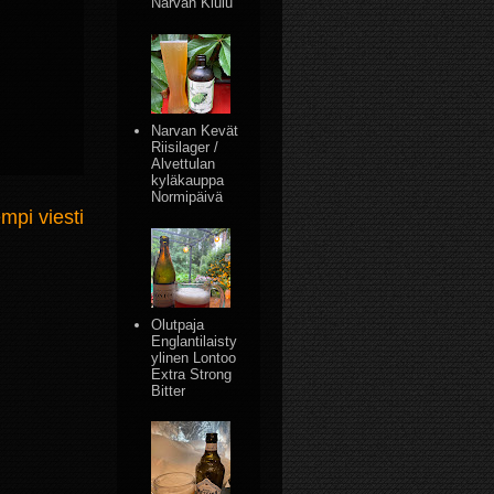
Narvan Kiulu
Narvan Kevät
Riisilager /
Alvettulan
kyläkauppa
Normipäivä
mpi viesti
Olutpaja
Englantilaisty
ylinen Lontoo
Extra Strong
Bitter