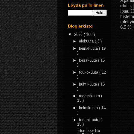
Aparaa
Löydä pullollinen
oluita,
ipaa. H
hedelmä
miellyt
Blogiarkisto
6,5 %, 
▼
2026
( 108 )
►
elokuuta
( 3 )
►
heinäkuuta
( 19
)
►
kesäkuuta
( 16
)
►
toukokuuta
( 12
)
►
huhtikuuta
( 16
)
►
maaliskuuta
(
13 )
►
helmikuuta
( 14
)
▼
tammikuuta
(
15 )
Elembeer Bo