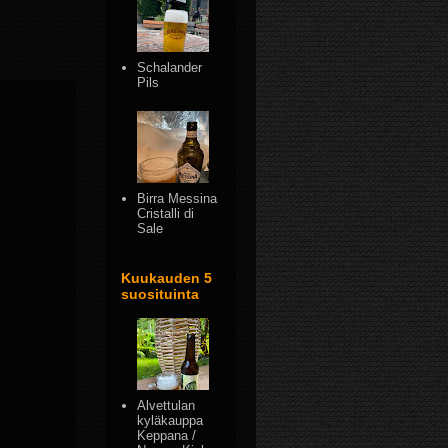
Schalander
Pils
Birra Messina
Cristalli di
Sale
Kuukauden 5
suosituinta
Alvettulan
kyläkauppa
Keppana /