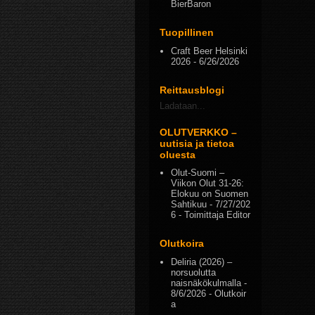
BierBaron
Tuopillinen
Craft Beer Helsinki
2026
- 6/26/2026
Reittausblogi
Ladataan...
OLUTVERKKO –
uutisia ja tietoa
oluesta
Olut-Suomi –
Viikon Olut 31-26:
Elokuu on Suomen
Sahtikuu
- 7/27/202
6
- Toimittaja Editor
Olutkoira
Deliria (2026) –
norsuolutta
naisnäkökulmalla
-
8/6/2026
- Olutkoir
a