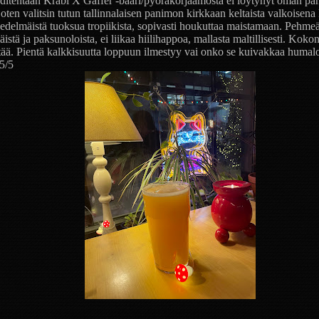
ditehtaan Krabi X Gaffer -baari/pyöräkorjaamosta ei löytynyt oman p
 joten valitsin tutun tallinnalaisen panimon kirkkaan keltaista valkoise
edelmäistä tuoksua tropiikista, sopivasti houkuttaa maistamaan. Pehme
istä ja paksunoloista, ei liikaa hiilihappoa, mallasta maltillisesti. Koko
tää. Pientä kalkkisuutta loppuun ilmestyy vai onko se kuivakkaa humaloi
5/5