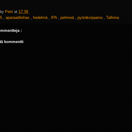
 by
Petri
at
17.39
5
,
aparaaditehas
,
hedelmä
,
IPA
,
pehmeä
,
pyöräkorjaamo
,
Tallinna
ommentteja :
tä kommentti