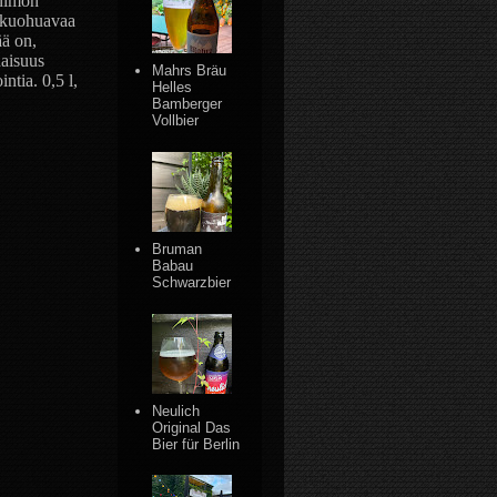
animon
na kuohuavaa
ää on,
naisuus
Mahrs Bräu
ntia. 0,5 l,
Helles
Bamberger
Vollbier
Bruman
Babau
Schwarzbier
Neulich
Original Das
Bier für Berlin