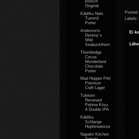
Borsch
Original
Posted
Käbliku Nats
Tummõ
Labels:
Porter
Anderson's
Ei k
Destiny´s
Wild
Lähe
Seabuckthorn
Thornbridge
Cocoa
Wonderland
Chocolate
Porter
Mad Hopper Prkl
Premium
Craft Lager
Tuletorn
Revenant
Pehme Kiisu
A Double IPA
Käbliku
Schlange
Hopfenweisse
Napalm Kitchen
Tomato