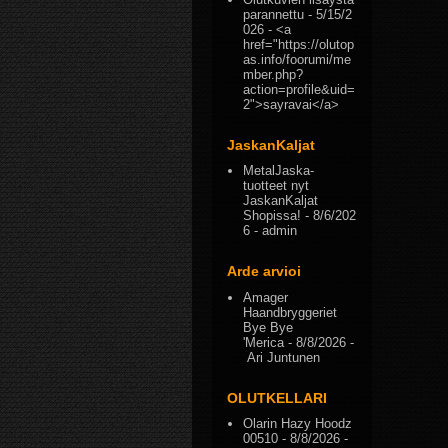
parannettu
- 5/15/2
026
- <a
href="https://olutop
as.info/foorumi/me
mber.php?
action=profile&uid=
2">sayravai</a>
JaskanKaljat
MetalJaska-
tuotteet nyt
JaskanKaljat
Shopissa!
- 8/6/202
6
- admin
Arde arvioi
Amager
Haandbryggeriet
Bye Bye
'Merica
- 8/8/2026
-
Ari Juntunen
OLUTKELLARI
Olarin Hazy Hoodz
00510
- 8/8/2026
-