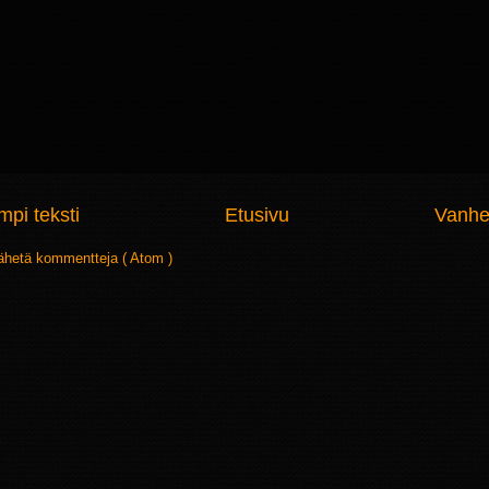
pi teksti
Etusivu
Vanhe
ähetä kommentteja ( Atom )