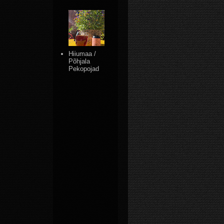
Hiiumaa /
Põhjala
Pekopojad