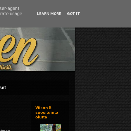
user-agent
erate usage
LEARN MORE
GOT IT
set
Viikon 5
suosituinta
olutta