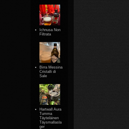
Ichnusa Non
Filtrata
Birra Messina
Cristalli di
Sale
Hartwall Aura
Tumma
Täyteläinen
Täysmallasla
ger