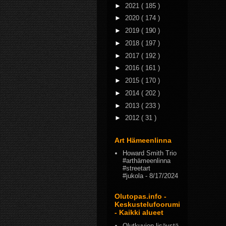
►
2021
( 185 )
►
2020
( 174 )
►
2019
( 190 )
►
2018
( 197 )
►
2017
( 192 )
►
2016
( 161 )
►
2015
( 170 )
►
2014
( 202 )
►
2013
( 233 )
►
2012
( 31 )
Art Hämeenlinna
Howard Smith Trio
#arthämeenlinna
#streetart
#jukola
- 8/17/2024
Olutopas.info -
Keskustelufoorumi
- Kaikki alueet
Olutkuvien lisäystä