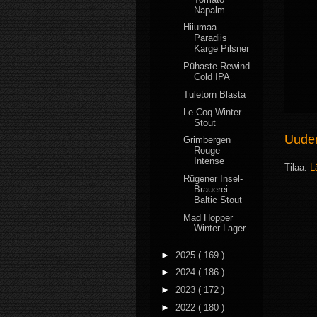
Napalm
Hiiumaa
Paradiis
Karge Pilsner
Pühaste Rewind
Cold IPA
Tuletorn Blasta
Le Coq Winter
Stout
Uudem
Grimbergen
Rouge
Intense
Tilaa:
L
Rügener Insel-
Brauerei
Baltic Stout
Mad Hopper
Winter Lager
►
2025
( 169 )
►
2024
( 186 )
►
2023
( 172 )
►
2022
( 180 )