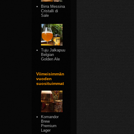
Birra Messina
Cristalli di
Sale
Tuju Jalkapuu
Belgian
Golden Ale
Viimeisimmän
vuoden
suosituimmat
Komandor
Brew
Premium
Lager