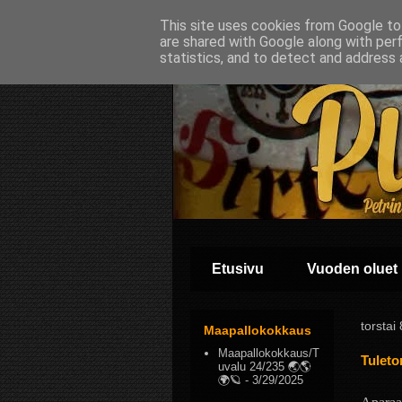
This site uses cookies from Google to 
are shared with Google along with per
statistics, and to detect and address 
Etusivu
Vuoden oluet
torstai
Maapallokokkaus
Maapallokokkaus/T
Tuleto
uvalu 24/235 🌏🌎
🌍🪐
- 3/29/2025