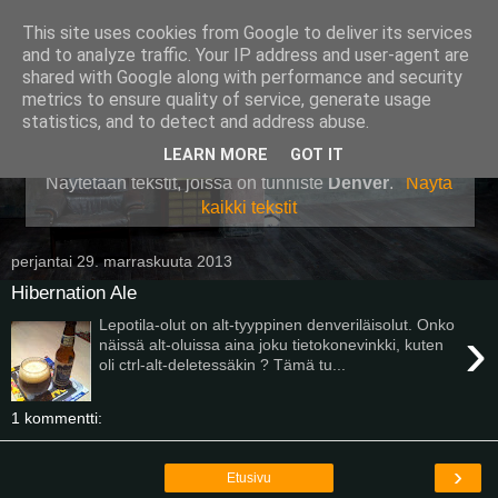
This site uses cookies from Google to deliver its services
Pullollinen
and to analyze traffic. Your IP address and user-agent are
shared with Google along with performance and security
metrics to ensure quality of service, generate usage
statistics, and to detect and address abuse.
▼
LEARN MORE
GOT IT
Näytetään tekstit, joissa on tunniste
Denver
.
Näytä
kaikki tekstit
perjantai 29. marraskuuta 2013
Hibernation Ale
Lepotila-olut on alt-tyyppinen denveriläisolut. Onko
›
näissä alt-oluissa aina joku tietokonevinkki, kuten
oli ctrl-alt-deletessäkin ? Tämä tu...
1 kommentti:
›
Etusivu