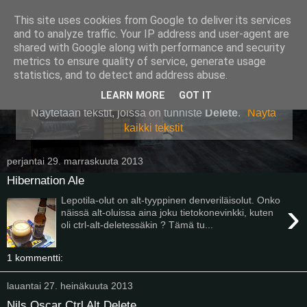
This site uses cookies from Google to deliver its services
Pullollinen
and to analyze traffic. Your IP address and user-agent are
shared with Google along with performance and security
metrics to ensure quality of service, generate usage
statistics, and to detect and address abuse.
▼
LEARN MORE
GOT IT
Näytetään tekstit, joissa on tunniste
Delete
.
Näytä
kaikki tekstit
perjantai 29. marraskuuta 2013
Hibernation Ale
Lepotila-olut on alt-tyyppinen denveriläisolut. Onko
›
näissä alt-oluissa aina joku tietokonevinkki, kuten
oli ctrl-alt-deletessäkin ? Tämä tu...
1 kommentti:
lauantai 27. heinäkuuta 2013
Nils Oscar Ctrl Alt Delete