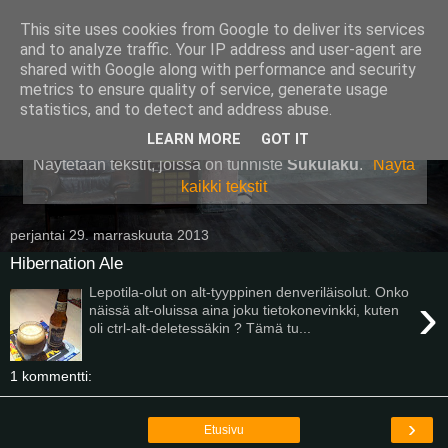
This site uses cookies from Google to deliver its services
Pullollinen
and to analyze traffic. Your IP address and user-agent are
shared with Google along with performance and security
metrics to ensure quality of service, generate usage
statistics, and to detect and address abuse.
▼
LEARN MORE
GOT IT
Näytetään tekstit, joissa on tunniste
Sukulaku
.
Näytä
kaikki tekstit
perjantai 29. marraskuuta 2013
Hibernation Ale
Lepotila-olut on alt-tyyppinen denveriläisolut. Onko
›
näissä alt-oluissa aina joku tietokonevinkki, kuten
oli ctrl-alt-deletessäkin ? Tämä tu...
1 kommentti:
›
Etusivu