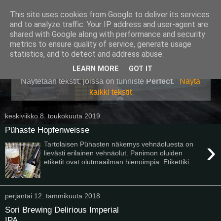
This site uses cookies from Google to deliver its services
Pullollinen
and to analyze traffic. Your IP address and user-agent are
shared with Google along with performance and security
metrics to ensure quality of service, generate usage
statistics, and to detect and address abuse.
▼
LEARN MORE
GOT IT
Näytetään tekstit, joissa on tunniste
Perfect
.
Näytä
kaikki tekstit
keskiviikko 8. toukokuuta 2019
Pühaste Hopfenweisse
›
Tartolaisen Pühasten näkemys vehnäoluesta on
lievästi erilainen vehnäolut. Panimon oluiden
etiketit ovat olutmaailman hienoimpia. Etikettiki...
perjantai 12. tammikuuta 2018
Sori Brewing Delirious Imperial
IPA