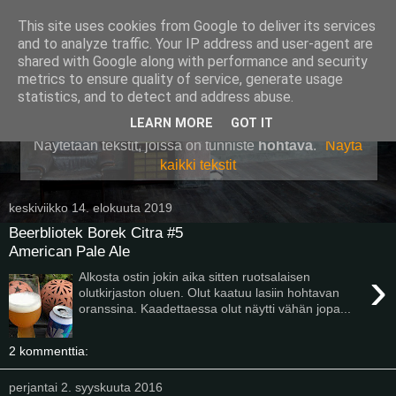
This site uses cookies from Google to deliver its services
Pullollinen
and to analyze traffic. Your IP address and user-agent are
shared with Google along with performance and security
metrics to ensure quality of service, generate usage
statistics, and to detect and address abuse.
▼
LEARN MORE
GOT IT
Näytetään tekstit, joissa on tunniste
hohtava
.
Näytä
kaikki tekstit
keskiviikko 14. elokuuta 2019
Beerbliotek Borek Citra #5
American Pale Ale
›
Alkosta ostin jokin aika sitten ruotsalaisen
olutkirjaston oluen. Olut kaatuu lasiin hohtavan
oranssina. Kaadettaessa olut näytti vähän jopa...
2 kommenttia:
perjantai 2. syyskuuta 2016