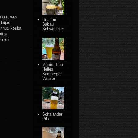
assa, sen
Bruman
leijuu
Babau
annut, koska
Schwarzbier
iä ja
linen
Mahrs Bräu
Helles
Bamberger
Vollbier
Schalander
Pils