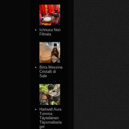
Ichnusa Non
Filtrata
Birra Messina
Cristalli di
Sale
Hartwall Aura
Tumma
Täyteläinen
Täysmallasla
ger