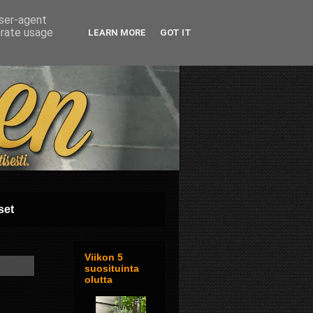
user-agent
erate usage
LEARN MORE
GOT IT
set
Viikon 5
suosituinta
olutta