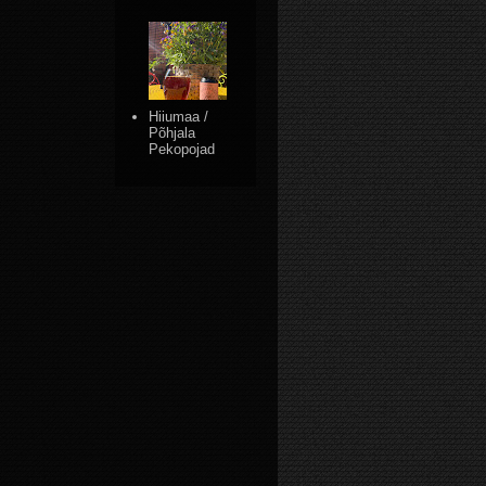
Hiiumaa /
Põhjala
Pekopojad