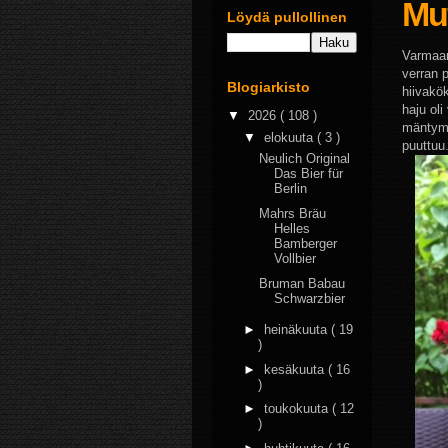
Mu
Löydä pullollinen
Varmaan
verran p
Blogiarkisto
hiivakö
haju oli
▼
2026
( 108 )
mäntymet
▼
elokuuta
( 3 )
puuttuu.
Neulich Original
Das Bier für
Berlin
Mahrs Bräu
Helles
Bamberger
Vollbier
Bruman Babau
Schwarzbier
►
heinäkuuta
( 19
)
►
kesäkuuta
( 16
)
►
toukokuuta
( 12
)