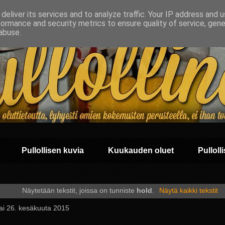
deliver its services and to analyze traffic. Your IP address and 
formance and security metrics to ensure quality of service, gen
abuse.
Pullollisen kuvia
Kuukauden oluet
Pullolli
Näytetään tekstit, joissa on tunniste
hold
.
Näytä kaikki tekstit
ai 26. kesäkuuta 2015