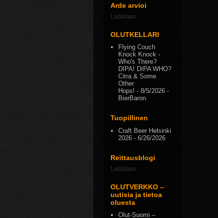
Arde arvioi
Ladataan...
OLUTKELLARI
Flying Couch
Knock Knock -
Who's There?
DIPA! DIPA WHO?
Citra & Some
Other
Hops!
- 8/5/2026
-
BierBaron
Tuopillinen
Craft Beer Helsinki
2026
- 6/26/2026
Reittausblogi
Ladataan...
OLUTVERKKO –
uutisia ja tietoa
oluesta
Olut-Suomi –