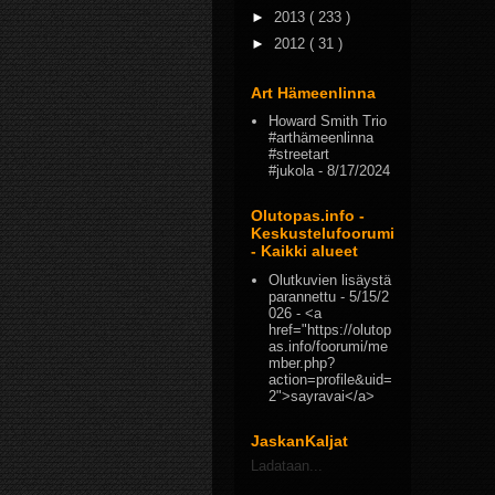
►
2013
( 233 )
►
2012
( 31 )
Art Hämeenlinna
Howard Smith Trio
#arthämeenlinna
#streetart
#jukola
- 8/17/2024
Olutopas.info -
Keskustelufoorumi
- Kaikki alueet
Olutkuvien lisäystä
parannettu
- 5/15/2
026
- <a
href="https://olutop
as.info/foorumi/me
mber.php?
action=profile&uid=
2">sayravai</a>
JaskanKaljat
Ladataan...