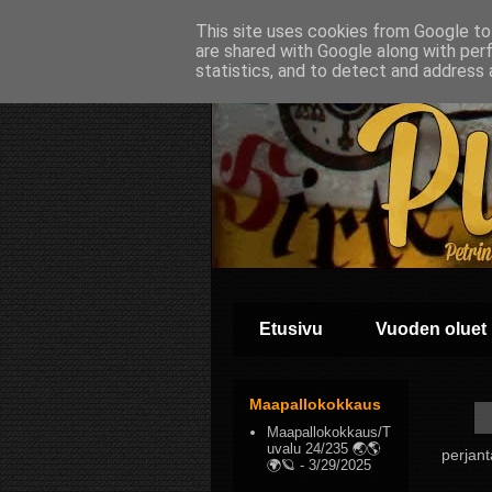
This site uses cookies from Google to 
are shared with Google along with per
statistics, and to detect and address 
Etusivu
Vuoden oluet
Maapallokokkaus
Maapallokokkaus/T
uvalu 24/235 🌏🌎
perjant
🌍🪐
- 3/29/2025