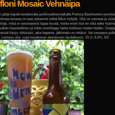
floni Mosaic Vehnäipa
 pitää käydä kesälomalla pyhiinvaellusmatkalla Porissa Beerhunters-ravintol
riimaa tavaraa on taas pukannut sieltä Alkon hyllylle. Olut on sameaa ja siinä 
kköjä, mikä ei varsinaisesti lupaa hyvää, mutta ensin itse en niitä edes huom
 vähän haasteellinen ja sitten ensihörppy laittoi kriittisen mielen holdiin. Greipp
sää löytyy riittävästi, aika hapanta, jälkimaku on riittävä. Vai seuraava pullo
 Loistava olut, sopii kesäloman aloitukseen täydellisesti. 33 cl, 6,0%, 5/5