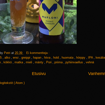
 by
Petri
at
20.39
Ei kommentteja :
5
,
alko
,
ensi
,
greippi
,
hapan
,
hiiva
,
hold
,
huomata
,
hörppy
,
IPA
,
kesäl
en
,
kökkö
,
matka
,
mieli
,
mänty
,
Pori
,
priima
,
pyhiinvaellus
,
vehnä
Etusivu
Vanhemma
logitekstit ( Atom )