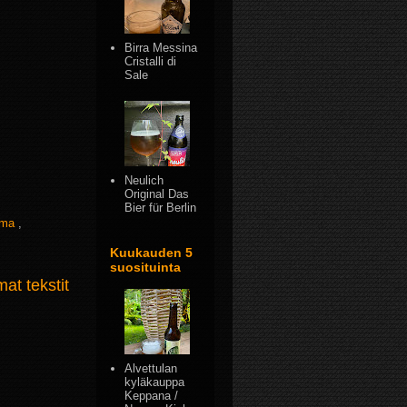
Birra Messina
Cristalli di
Sale
Neulich
Original Das
Bier für Berlin
oma
,
Kuukauden 5
suosituinta
t tekstit
Alvettulan
kyläkauppa
Keppana /