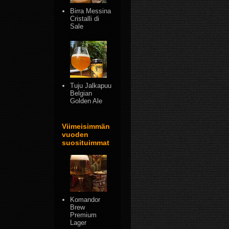
Birra Messina
Cristalli di
Sale
Tuju Jalkapuu
Belgian
Golden Ale
Viimeisimmän
vuoden
suosituimmat
Komandor
Brew
Premium
Lager