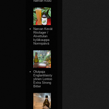
Narvan Kiulu
Narvan Kevät
Riisilager /
Alvettulan
kyläkauppa
Normipäivä
Olutpaja
Englantilaisty
ylinen Lontoo
Extra Strong
Bitter