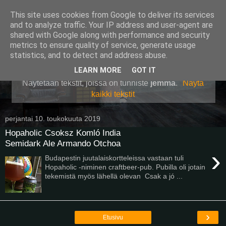
This site uses cookies from Google to deliver its services
Pullollinen
and to analyze traffic. Your IP address and user-agent are
shared with Google along with performance and security
metrics to ensure quality of service, generate usage
statistics, and to detect and address abuse.
▼
LEARN MORE
GOT IT
Näytetään tekstit, joissa on tunniste
jemma
.
Näytä
kaikki tekstit
perjantai 10. toukokuuta 2019
Hopaholic Csoksz Komló India
Semidark Ale Armando Otchoa
›
Budapestin juutalaiskortteleissa vastaan tuli
Hopaholic -niminen craftbeer-pub. Pubilla oli jotain
tekemistä myös lähellä olevan Csak a jó ...
›
Etusivu