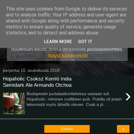
This site uses cookies from Google to deliver its services
Pullollinen
and to analyze traffic. Your IP address and user-agent are
shared with Google along with performance and security
metrics to ensure quality of service, generate usage
statistics, and to detect and address abuse.
▼
LEARN MORE
GOT IT
Näytetään tekstit, joissa on tunniste
juutalaiskortteli
.
Näytä kaikki tekstit
perjantai 10. toukokuuta 2019
Hopaholic Csoksz Komló India
Semidark Ale Armando Otchoa
›
Budapestin juutalaiskortteleissa vastaan tuli
Hopaholic -niminen craftbeer-pub. Pubilla oli jotain
tekemistä myös lähellä olevan Csak a jó ...
›
Etusivu