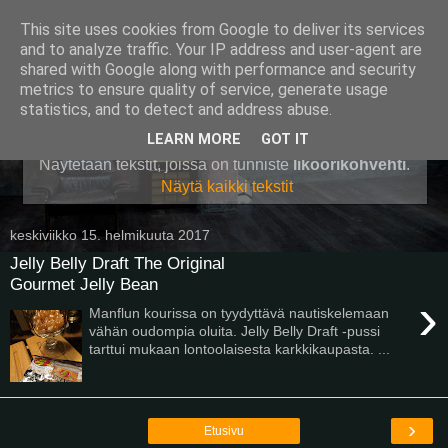
This site uses cookies from Google to deliver its services
Pullollinen
and to analyze traffic. Your IP address and user-agent are
shared with Google along with performance and security
metrics to ensure quality of service, generate usage
statistics, and to detect and address abuse.
▼
LEARN MORE
GOT IT
Näytetään tekstit, joissa on tunniste
liköörikohvehti
.
Näytä kaikki tekstit
keskiviikko 15. helmikuuta 2017
Jelly Belly Draft The Original
Gourmet Jelly Bean
›
Manflun kourissa on tyydyttävä nautiskelemaan
vähän oudompia oluita. Jelly Belly Draft -pussi
tarttui mukaan lontoolaisesta karkkikaupasta. ...
›
Etusivu