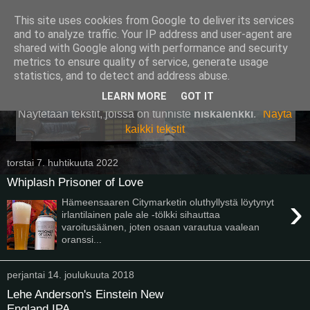
This site uses cookies from Google to deliver its services
Pullollinen
and to analyze traffic. Your IP address and user-agent are
shared with Google along with performance and security
metrics to ensure quality of service, generate usage
statistics, and to detect and address abuse.
▼
LEARN MORE
GOT IT
Näytetään tekstit, joissa on tunniste
niskalenkki
.
Näytä
kaikki tekstit
torstai 7. huhtikuuta 2022
Whiplash Prisoner of Love
›
Hämeensaaren Citymarketin oluthyllystä löytynyt
irlantilainen pale ale -tölkki sihauttaa
varoitusäänen, joten osaan varautua vaalean
oranssi...
perjantai 14. joulukuuta 2018
Lehe Anderson's Einstein New
England IPA