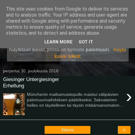
This site uses cookies from Google to deliver its services
Pullollinen
and to analyze traffic. Your IP address and user-agent are
shared with Google along with performance and security
metrics to ensure quality of service, generate usage
statistics, and to detect and address abuse.
▼
LEARN MORE
GOT IT
Näytetään tekstit, joissa on tunniste
palomuuri
.
Näytä
kaikki tekstit
perjantai 30. joulukuuta 2016
Giesinger Untergiesinger
Erhellung
›
Münchenin matkamuistopullo maistui välipäivien
palomuurivaihdoksen päätökseksi. Saksalainen
helles on täydellinen tai täysin mitäänsanomaton...
›
Etusivu