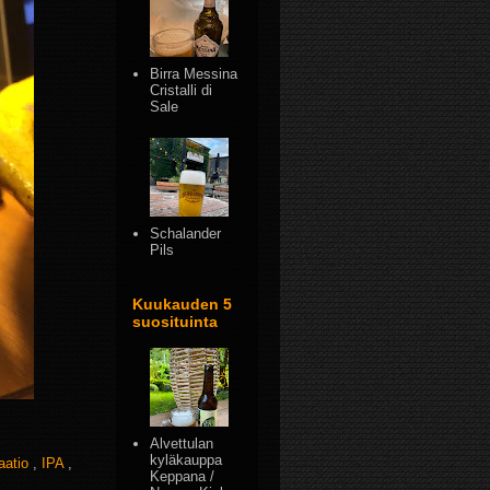
Birra Messina
Cristalli di
Sale
Schalander
Pils
Kuukauden 5
suosituinta
Alvettulan
kyläkauppa
raatio
,
IPA
,
Keppana /