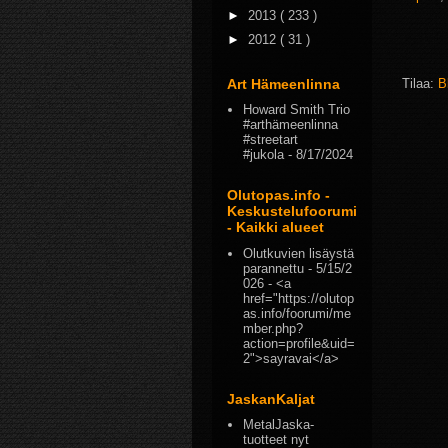
►
2013
( 233 )
►
2012
( 31 )
Art Hämeenlinna
Tilaa:
B
Howard Smith Trio
#arthämeenlinna
#streetart
#jukola
- 8/17/2024
Olutopas.info -
Keskustelufoorumi
- Kaikki alueet
Olutkuvien lisäystä
parannettu
- 5/15/2
026
- <a
href="https://olutop
as.info/foorumi/me
mber.php?
action=profile&uid=
2">sayravai</a>
JaskanKaljat
MetalJaska-
tuotteet nyt