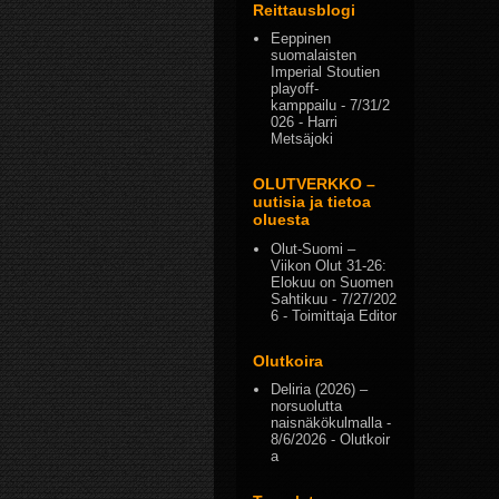
Reittausblogi
Eeppinen
suomalaisten
Imperial Stoutien
playoff-
kamppailu
- 7/31/2
026
- Harri
Metsäjoki
OLUTVERKKO –
uutisia ja tietoa
oluesta
Olut-Suomi –
Viikon Olut 31-26:
Elokuu on Suomen
Sahtikuu
- 7/27/202
6
- Toimittaja Editor
Olutkoira
Deliria (2026) –
norsuolutta
naisnäkökulmalla
-
8/6/2026
- Olutkoir
a