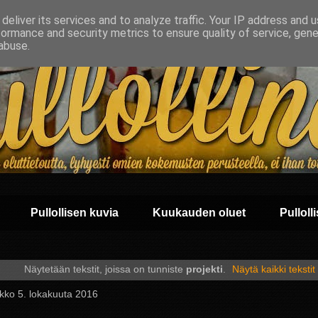
deliver its services and to analyze traffic. Your IP address and 
formance and security metrics to ensure quality of service, gen
abuse.
Pullollisen kuvia
Kuukauden oluet
Pullolli
Näytetään tekstit, joissa on tunniste
projekti
.
Näytä kaikki tekstit
ikko 5. lokakuuta 2016