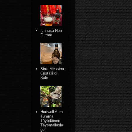
Ichnusa Non
Filtrata
Birra Messina
Cristalli di
Sale
Hartwall Aura
Tumma
Täyteläinen
Täysmallasla
ger