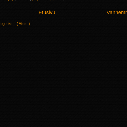
Etusivu
Vanhemma
logitekstit ( Atom )