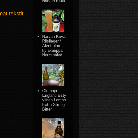
Narvan Kiulu
t tekstit
Narvan Kevät
Riisilager /
Alvettulan
kyläkauppa
Normipäivä
Olutpaja
Englantilaisty
ylinen Lontoo
Extra Strong
Bitter