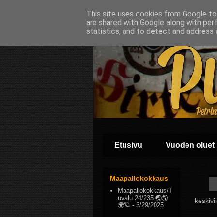
This site uses cookies from Google to 
are shared with Google along with per
statistics, and to detect and address 
Etusivu
Vuoden oluet
Maapallokokkaus
Maapallokokkaus/T
uvalu 24/235 🌏🌎
keskivi
🌍🪐
- 3/29/2025