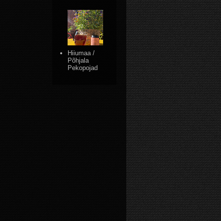
Hiiumaa /
Põhjala
Pekopojad