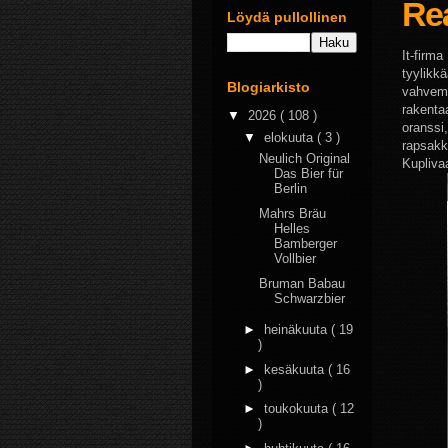
Rea
Löydä pullollinen
It-firm
tyylikkä
Blogiarkisto
vahvempa
rakenta
▼
2026
( 108 )
oranssi
▼
elokuuta
( 3 )
rapsakk
Neulich Original
Kuplivaa
Das Bier für
Berlin
Mahrs Bräu
Helles
Bamberger
Vollbier
Bruman Babau
Schwarzbier
►
heinäkuuta
( 19
)
►
kesäkuuta
( 16
)
►
toukokuuta
( 12
)