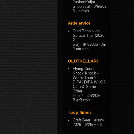
JaskanKaljat
Shopissa!
- 8/6/202
6
- admin
Arde arvioi
Olari Trippin' on
Spruce Tips (2026,
2.
erä)
- 8/7/2026
- Ari
Juntunen
OLUTKELLARI
Flying Couch
Knock Knock -
Who's There?
DIPA! DIPA WHO?
Citra & Some
Other
Hops!
- 8/5/2026
-
BierBaron
Tuopillinen
Craft Beer Helsinki
2026
- 6/26/2026