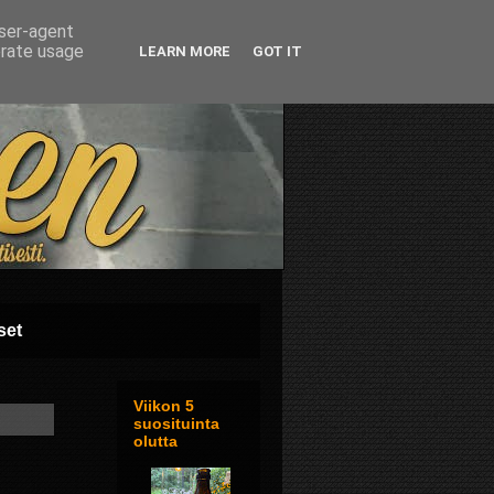
user-agent
erate usage
LEARN MORE
GOT IT
set
Viikon 5
suosituinta
olutta