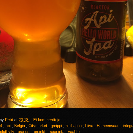
 by
Petri
at
20.18
Ei kommentteja :
4
,
api
,
Belgia
,
Citymarket
,
greippi
,
hiilihappo
,
hiiva
,
Hämeensaari
,
integ
oluthylly
,
oranssi
,
projekti
,
rajapinta
,
vaahto