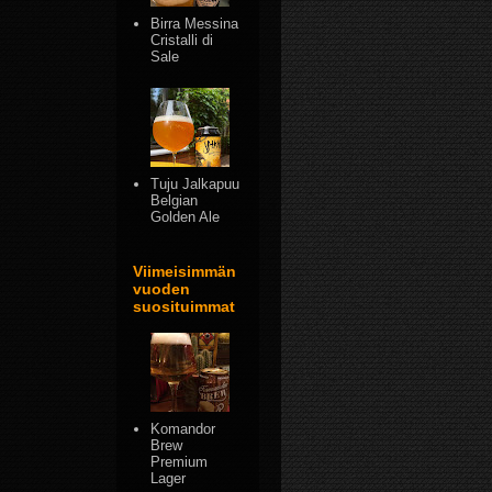
Birra Messina
Cristalli di
Sale
Tuju Jalkapuu
Belgian
Golden Ale
Viimeisimmän
vuoden
suosituimmat
Komandor
Brew
Premium
Lager