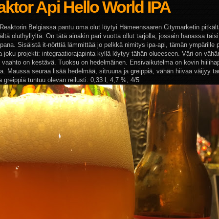
ktor Api Hello World IPA
a Reaktorin Belgiassa pantu oma olut löytyi Hämeensaaren Citymarketin pitkält
ältä oluthyllyltä. On tätä ainakin pari vuotta ollut tarjolla, jossain hanassa tais
na. Sisäistä it-nörttiä lämmittää jo pelkkä nimitys ipa-api, tämän ympärille pi
a joku projekti: integraatiorajapinta kyllä löytyy tähän olueeseen. Väri on vä
, vaahto on kestävä. Tuoksu on hedelmäinen. Ensivaikutelma on kovin hiiliha
a. Maussa seuraa lisää hedelmää, sitruuna ja greippiä, vähän hiivaa väijyy tau
 greippiä tuntuu olevan reilusti. 0,33 l, 4,7 %, 4/5