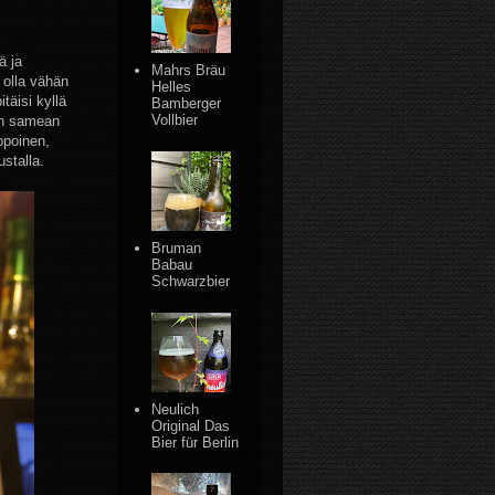
ä ja
Mahrs Bräu
i olla vähän
Helles
täisi kyllä
Bamberger
Vollbier
hän samean
ppoinen,
stalla.
Bruman
Babau
Schwarzbier
Neulich
Original Das
Bier für Berlin