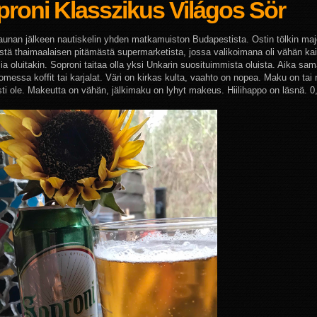
roni Klasszikus Világos Sör
unan jälkeen nautiskelin yhden matkamuiston Budapestista. Ostin tölkin maj
estä thaimaalaisen pitämästä supermarketista, jossa valikoimana oli vähän ka
a oluitakin. Soproni taitaa olla yksi Unkarin suosituimmista oluista. Aika sam
messa koffit tai karjalat. Väri on kirkas kulta, vaahto on nopea. Maku on tai 
sti ole. Makeutta on vähän, jälkimaku on lyhyt makeus. Hiilihappo on läsnä. 0,