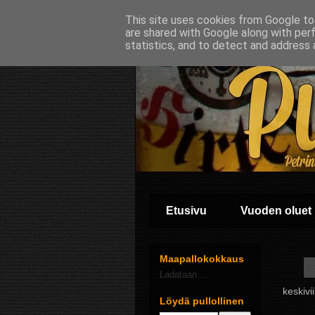
This site uses cookies from Google to 
are shared with Google along with per
statistics, and to detect and address 
Etusivu
Vuoden oluet
Maapallokokkaus
Ladataan...
keskivi
Löydä pullollinen