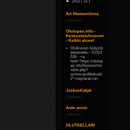
►
2012
( 31 )
Art Hämeenlinna
Ladataan...
Olutopas.info -
Keskustelufoorumi
- Kaikki alueet
Olutkuvien lisäystä
parannettu
- 5/15/2
026
- <a
href="https://olutop
as.info/foorumi/me
mber.php?
action=profile&uid=
2">sayravai</a>
JaskanKaljat
Ladataan...
Arde arvioi
Ladataan...
OLUTKELLARI