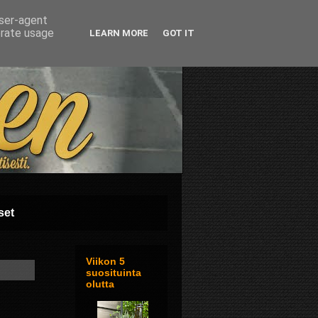
user-agent
erate usage
LEARN MORE
GOT IT
set
Viikon 5
suosituinta
olutta