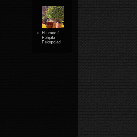
Hiiumaa /
Põhjala
Pekopojad