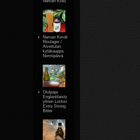
Narvan Kiulu
Narvan Kevät
Riisilager /
Alvettulan
kyläkauppa
Normipäivä
Olutpaja
Englantilaisty
ylinen Lontoo
Extra Strong
Bitter