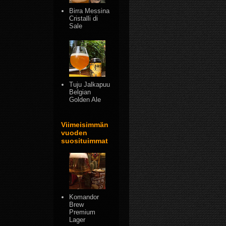
Birra Messina
Cristalli di
Sale
Tuju Jalkapuu
Belgian
Golden Ale
Viimeisimmän
vuoden
suosituimmat
Komandor
Brew
Premium
Lager