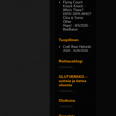
Flying Couch
Knock Knock -
Who's There?
DIPA! DIPA WHO?
Citra & Some
Other
Hops!
- 8/5/2026
-
BierBaron
Tuopillinen
Craft Beer Helsinki
2026
- 6/26/2026
Reittausblogi
Ladataan...
OLUTVERKKO –
uutisia ja tietoa
oluesta
Ladataan...
Olutkoira
Ladataan...
Translate