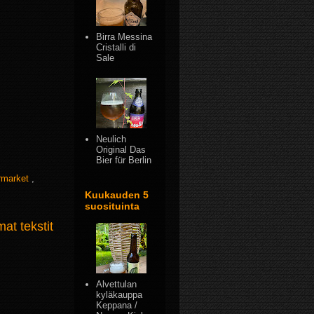
Birra Messina
Cristalli di
Sale
Neulich
Original Das
Bier für Berlin
rmarket
,
Kuukauden 5
suosituinta
t tekstit
Alvettulan
kyläkauppa
Keppana /