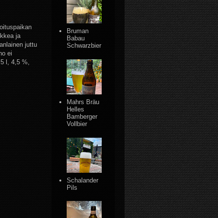
oituspaikan
Bruman
ikkea ja
Babau
anlainen juttu
Schwarzbier
no ei
5 l, 4,5 %,
Mahrs Bräu
Helles
Bamberger
Vollbier
Schalander
Pils