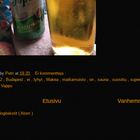
 by
Petri
at
19.20
Ei kommentteja :
2
,
Budapest
,
ei
,
lyhyt
,
Makea
,
matkamuisto
,
on
,
sauna
,
suosittu
,
supe
,
Vappu
Etusivu
Vanhemma
logitekstit ( Atom )