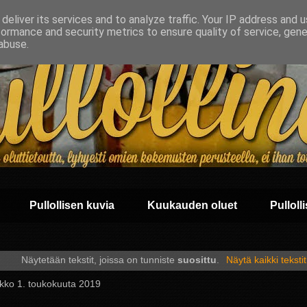
deliver its services and to analyze traffic. Your IP address and 
formance and security metrics to ensure quality of service, gen
abuse.
Pullollisen kuvia
Kuukauden oluet
Pullolli
Näytetään tekstit, joissa on tunniste
suosittu
.
Näytä kaikki tekstit
ikko 1. toukokuuta 2019