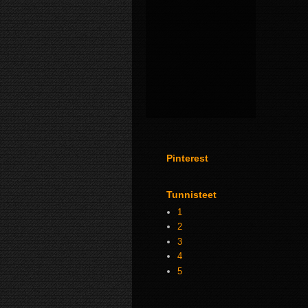
Pinterest
Tunnisteet
1
2
3
4
5