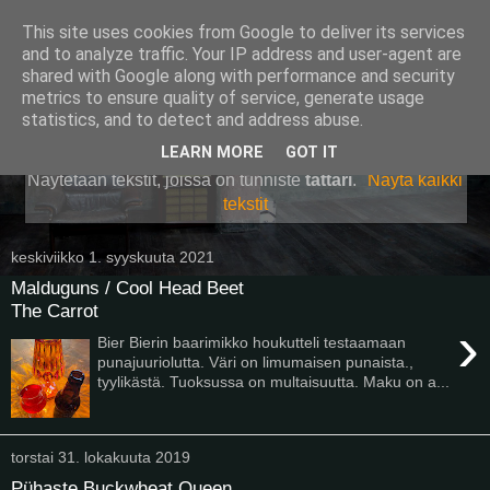
This site uses cookies from Google to deliver its services
Pullollinen
and to analyze traffic. Your IP address and user-agent are
shared with Google along with performance and security
metrics to ensure quality of service, generate usage
statistics, and to detect and address abuse.
▼
LEARN MORE
GOT IT
Näytetään tekstit, joissa on tunniste
tattari
.
Näytä kaikki
tekstit
keskiviikko 1. syyskuuta 2021
Malduguns / Cool Head Beet
The Carrot
›
Bier Bierin baarimikko houkutteli testaamaan
punajuuriolutta. Väri on limumaisen punaista.,
tyylikästä. Tuoksussa on multaisuutta. Maku on a...
torstai 31. lokakuuta 2019
Pühaste Buckwheat Queen