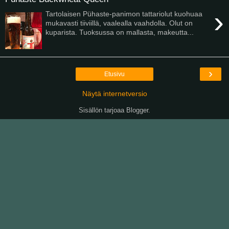
›
Tartolaisen Pühaste-panimon tattariolut kuohuaa
mukavasti tiiviillä, vaalealla vaahdolla. Olut on
kuparista. Tuoksussa on mallasta, makeutta...
›
Etusivu
Näytä internetversio
Sisällön tarjoaa
Blogger
.