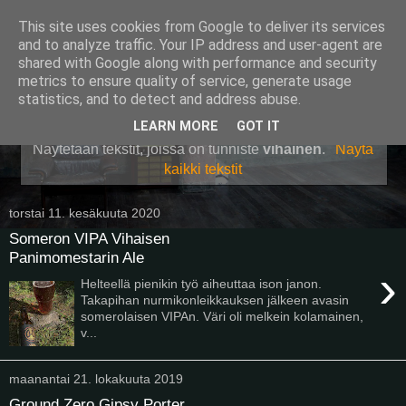
This site uses cookies from Google to deliver its services
Pullollinen
and to analyze traffic. Your IP address and user-agent are
shared with Google along with performance and security
metrics to ensure quality of service, generate usage
statistics, and to detect and address abuse.
▼
LEARN MORE
GOT IT
Näytetään tekstit, joissa on tunniste
vihainen
.
Näytä
kaikki tekstit
torstai 11. kesäkuuta 2020
Someron VIPA Vihaisen
Panimomestarin Ale
›
Helteellä pienikin työ aiheuttaa ison janon.
Takapihan nurmikonleikkauksen jälkeen avasin
somerolaisen VIPAn. Väri oli melkein kolamainen,
v...
maanantai 21. lokakuuta 2019
Ground Zero Gipsy Porter