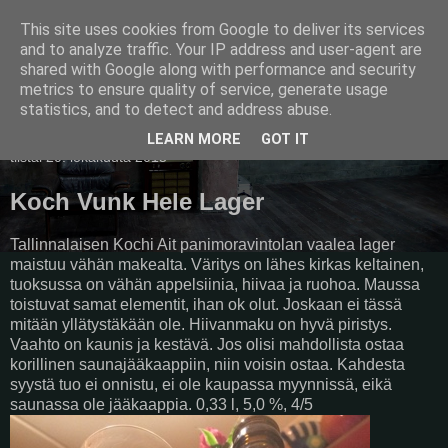
This site uses cookies from Google to deliver its services
Pullollinen
and to analyze traffic. Your IP address and user-agent are
shared with Google along with performance and security
metrics to ensure quality of service, generate usage
statistics, and to detect and address abuse.
▼
LEARN MORE
GOT IT
tiistai 20. lokakuuta 2015
Koch Vunk Hele Lager
Tallinnalaisen Kochi Ait panimoravintolan vaalea lager
maistuu vähän makealta. Väritys on lähes kirkas keltainen,
tuoksussa on vähän appelsiinia, hiivaa ja ruohoa. Maussa
toistuvat samat elementit, ihan ok olut. Joskaan ei tässä
mitään yllätystäkään ole. Hiivanmaku on hyvä piristys.
Vaahto on kaunis ja kestävä. Jos olisi mahdollista ostaa
korillinen saunajääkaappiin, niin voisin ostaa. Kahdesta
syystä tuo ei onnistu, ei ole kaupassa myynnissä, eikä
saunassa ole jääkaappia. 0,33 l, 5,0 %, 4/5