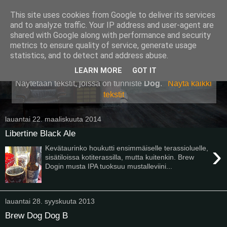
This site uses cookies from Google to deliver its services
Pullollinen
and to analyze traffic. Your IP address and user-agent are
shared with Google along with performance and security
metrics to ensure quality of service, generate usage
statistics, and to detect and address abuse.
▼
LEARN MORE
GOT IT
Näytetään tekstit, joissa on tunniste
Dog
.
Näytä kaikki
tekstit
lauantai 22. maaliskuuta 2014
Libertine Black Ale
›
Kevätaurinko houkutti ensimmäiselle terassioluelle,
sisätiloissa kotiterassilla, mutta kuitenkin. Brew
Dogin musta IPA tuoksuu mustalleviini...
lauantai 28. syyskuuta 2013
Brew Dog Dog B