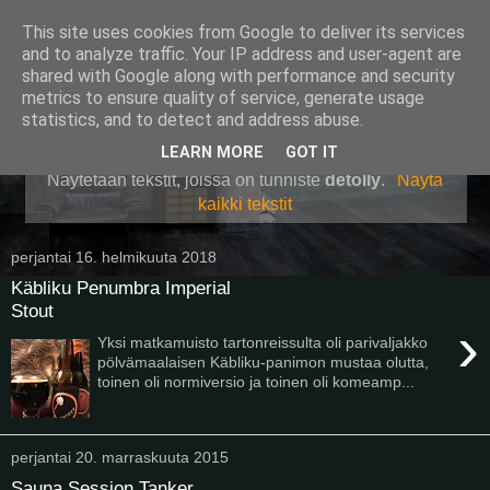
This site uses cookies from Google to deliver its services
Pullollinen
and to analyze traffic. Your IP address and user-agent are
shared with Google along with performance and security
metrics to ensure quality of service, generate usage
statistics, and to detect and address abuse.
▼
LEARN MORE
GOT IT
Näytetään tekstit, joissa on tunniste
detolly
.
Näytä
kaikki tekstit
perjantai 16. helmikuuta 2018
Käbliku Penumbra Imperial
Stout
›
Yksi matkamuisto tartonreissulta oli parivaljakko
pölvämaalaisen Käbliku-panimon mustaa olutta,
toinen oli normiversio ja toinen oli komeamp...
perjantai 20. marraskuuta 2015
Sauna Session Tanker