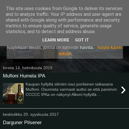
This site uses cookies from Google to deliver its services
Pullollinen
and to analyze traffic. Your IP address and user-agent are
shared with Google along with performance and security
metrics to ensure quality of service, generate usage
statistics, and to detect and address abuse.
▼
LEARN MORE
GOT IT
Näytetään tekstit, joissa on tunniste
hävitä
.
Näytä kaikki
tekstit
torstai 14. helmikuuta 2019
Mufloni Humela IPA
›
Kaupan hyllyltä silmiini osui porilainen taikasana
Mufloni. Osumista varmasti auttoi se että panimon
CCCCC IPAa on näkynyt Alkoni hyllyillä ...
keskiviikko 20. syyskuuta 2017
Darguner Pilsener