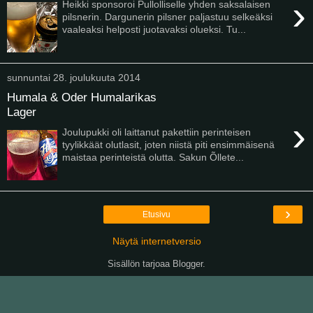
›
Heikki sponsoroi Pullolliselle yhden saksalaisen
pilsnerin. Dargunerin pilsner paljastuu selkeäksi
vaaleaksi helposti juotavaksi olueksi. Tu...
sunnuntai 28. joulukuuta 2014
Humala & Oder Humalarikas
Lager
›
Joulupukki oli laittanut pakettiin perinteisen
tyylikkäät olutlasit, joten niistä piti ensimmäisenä
maistaa perinteistä olutta. Sakun Õllete...
›
Etusivu
Näytä internetversio
Sisällön tarjoaa
Blogger
.