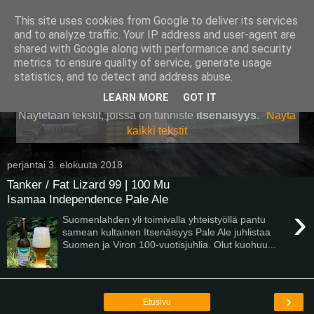
This site uses cookies from Google to deliver its services
Pullollinen
and to analyze traffic. Your IP address and user-agent are
shared with Google along with performance and security
metrics to ensure quality of service, generate usage
statistics, and to detect and address abuse.
▼
LEARN MORE
GOT IT
Näytetään tekstit, joissa on tunniste
itsenäisyys
.
Näytä
kaikki tekstit
perjantai 3. elokuuta 2018
Tanker / Fat Lizard 99 | 100 Mu
Isamaa Independence Pale Ale
›
Suomenlahden yli toimivalla yhteistyöllä pantu
samean kultainen Itsenäisyys Pale Ale juhlistaa
Suomen ja Viron 100-vuotisjuhlia. Olut kuohuu...
›
Etusivu