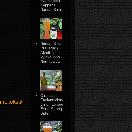
kyläkauppa
Keppana /
Narvan Kiulu
Narvan Kevät
Riisilager /
Alvettulan
kyläkauppa
Normipäivä
Olutpaja
Englantilaisty
t tekstit
ylinen Lontoo
Extra Strong
Bitter