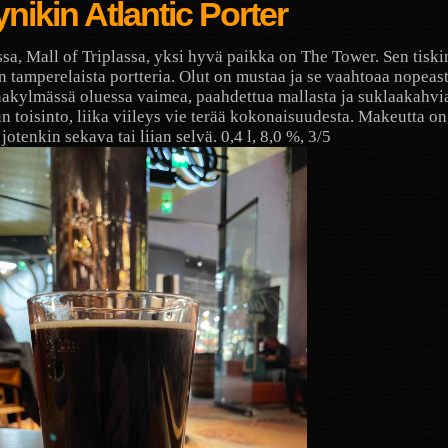
nikin Atlantic Porter
ssa, Mall of Triplassa, yksi hyvä paikka on The Tower. Sen tiski
in tamperelaista portteria. Olut on mustaa ja se vaahtoaa nopeas
akylmässä oluessa vaimea, paahdettua mallasta ja suklaakahv
n toisinto, liika viileys vie terää kokonaisuudesta. Makeutta on
 jotenkin sekava tai liian selvä. 0,4 l, 8,0 %, 3/5