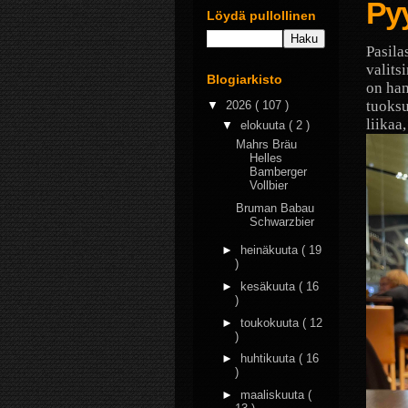
Pyy
Löydä pullollinen
Pasila
valits
Blogiarkisto
on han
tuoksu
▼
2026
( 107 )
liikaa,
▼
elokuuta
( 2 )
Mahrs Bräu
Helles
Bamberger
Vollbier
Bruman Babau
Schwarzbier
►
heinäkuuta
( 19
)
►
kesäkuuta
( 16
)
►
toukokuuta
( 12
)
►
huhtikuuta
( 16
)
►
maaliskuuta
(