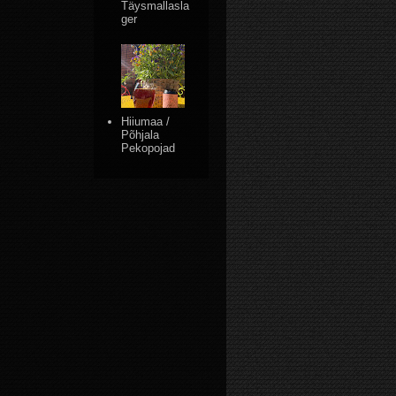
Täysmallasla
ger
Hiiumaa /
Põhjala
Pekopojad