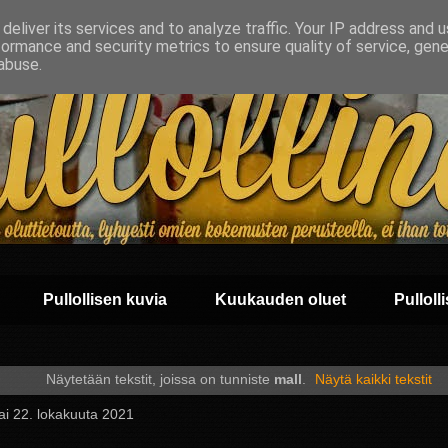
deliver its services and to analyze traffic. Your IP address and 
formance and security metrics to ensure quality of service, gen
abuse.
Pullollisen kuvia
Kuukauden oluet
Pullolli
Näytetään tekstit, joissa on tunniste
mall
.
Näytä kaikki tekstit
ai 22. lokakuuta 2021