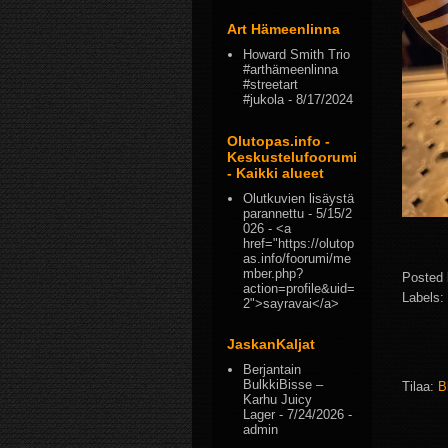
Art Hämeenlinna
Howard Smith Trio
#arthämeenlinna
#streetart
#jukola
- 8/17/2024
Olutopas.info -
Keskustelufoorumi
- Kaikki alueet
Olutkuvien lisäystä
parannettu
- 5/15/2
026
- <a
href="https://olutop
as.info/foorumi/me
mber.php?
Posted
action=profile&uid=
Labels:
2">sayravai</a>
JaskanKaljat
Berjantain
BulkkiBisse –
Tilaa:
B
Karhu Juicy
Lager
- 7/24/2026
-
admin