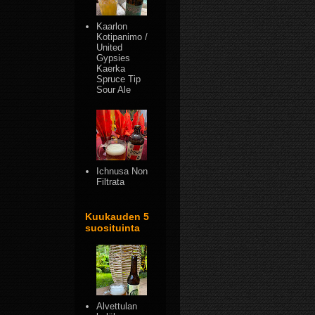
Kaarlon
Kotipanimo /
United
Gypsies
Kaerka
Spruce Tip
Sour Ale
Ichnusa Non
Filtrata
Kuukauden 5
suosituinta
Alvettulan