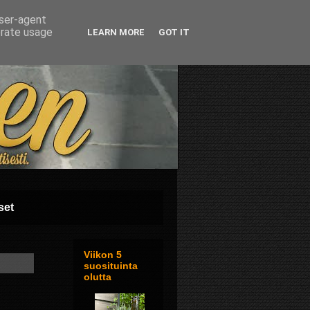
user-agent
erate usage
LEARN MORE
GOT IT
set
Viikon 5
suosituinta
olutta