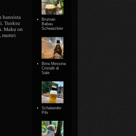
n hanoista
Bruman
ti. Tuoksu
Babau
Schwarzbier
ia. Maku on
, muttei
Birra Messina
Cristalli di
Sale
Schalander
Pils