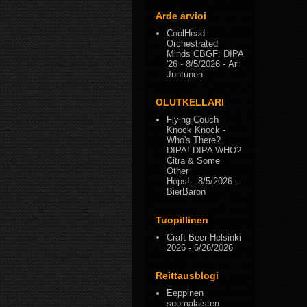
Arde arvioi
CoolHead
Orchestrated
Minds CBGF: DIPA
'26
- 8/5/2026
- Ari
Juntunen
OLUTKELLARI
Flying Couch
Knock Knock -
Who's There?
DIPA! DIPA WHO?
Citra & Some
Other
Hops!
- 8/5/2026
-
BierBaron
Tuopillinen
Craft Beer Helsinki
2026
- 6/26/2026
Reittausblogi
Eeppinen
suomalaisten