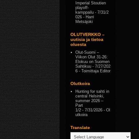
Imperial Stoutien
playoff-
kamppailu
- 7/31/2
026
- Harri
Metsäjoki
OLUTVERKKO –
uutisia ja tietoa
oluesta
Olut-Suomi –
Viikon Olut 31-26:
Elokuu on Suomen
Sahtikuu
- 7/27/202
6
- Toimittaja Editor
Olutkoira
Hunting for sahti in
central Helsinki,
summer 2026 –
Part
1/2
- 7/31/2026
- Ol
utkoira
Translate