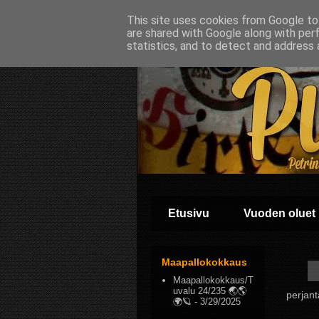
This site uses cookies from Google to 
are shared with Google along with per
statistics, and to detect and address 
Etusivu
Vuoden oluet
Maapallokokkaus
Maapallokokkaus/T
uvalu 24/235 🌏🌎
perjant
🌍🪐
- 3/29/2025