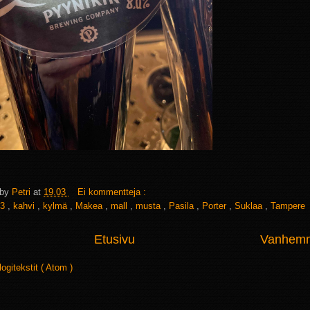
 by
Petri
at
19.03
Ei kommentteja :
3
,
kahvi
,
kylmä
,
Makea
,
mall
,
musta
,
Pasila
,
Porter
,
Suklaa
,
Tampere
Etusivu
Vanhemma
logitekstit ( Atom )