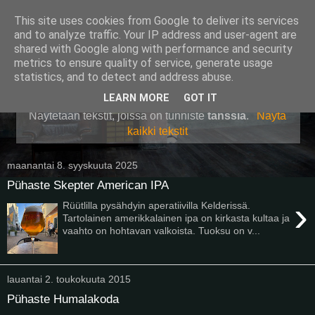
This site uses cookies from Google to deliver its services
Pullollinen
and to analyze traffic. Your IP address and user-agent are
shared with Google along with performance and security
metrics to ensure quality of service, generate usage
statistics, and to detect and address abuse.
▼
LEARN MORE
GOT IT
Näytetään tekstit, joissa on tunniste
tanssia
.
Näytä
kaikki tekstit
maanantai 8. syyskuuta 2025
Pühaste Skepter American IPA
›
Rüütlilla pysähdyin aperatiivilla Kelderissä.
Tartolainen amerikkalainen ipa on kirkasta kultaa ja
vaahto on hohtavan valkoista. Tuoksu on v...
lauantai 2. toukokuuta 2015
Pühaste Humalakoda